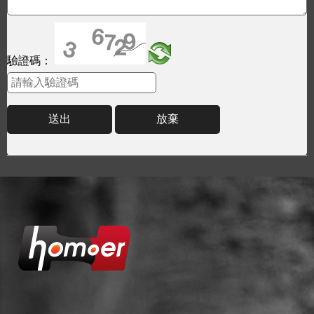
驗證碼：
送出
放棄