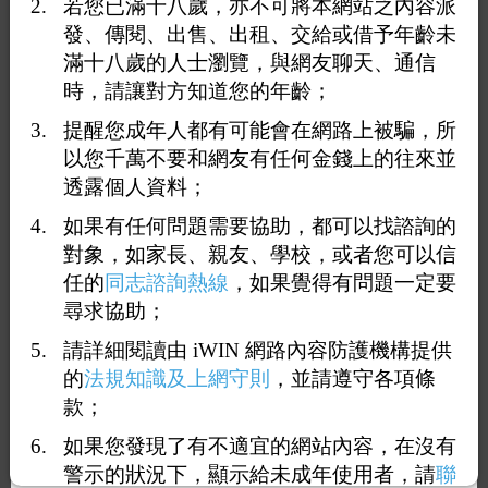
若您已滿十八歲，亦不可將本網站之內容派
發、傳閱、出售、出租、交給或借予年齡未
滿十八歲的人士瀏覽，與網友聊天、通信
時，請讓對方知道您的年齡；
提醒您成年人都有可能會在網路上被騙，所
以您千萬不要和網友有任何金錢上的往來並
透露個人資料；
如果有任何問題需要協助，都可以找諮詢的
1
2
3
4
5
12
<<
...
>>
對象，如家長、親友、學校，或者您可以信
任的
同志諮詢熱線
，如果覺得有問題一定要
回覆11：
不分來游泳
尋求協助；
2025-08-25 16:04:10
（
104.28.128.14
）
請詳細閱讀由 iWIN 網路內容防護機構提供
的
法規知識及上網守則
，並請遵守各項條
剛到泳池
款；
有人想一起洗澡嗎
如果您發現了有不適宜的網站內容，在沒有
警示的狀況下，顯示給未成年使用者，請
聯