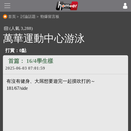
首頁
＞
討論話題
＞
勁爆留言板
(人氣 3,288)
萬華運動中心游泳
打賞：0點
首篇：
16/4學生樣
2025-06-03 07:01:59
有沒有健身、大屌想要遊完一起摸吹打的～
181/67/side