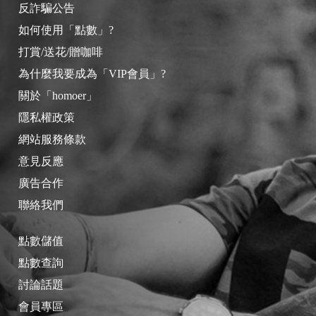
反詐騙公告
如何使用「點數」?
打賞/送花/贈咖啡
為什麼我要成為「VIP會員」?
關於「homoer」
隱私權政策
網站服務條款
意見反應
廣告合作
聯絡我們
點數儲值
點數查詢
討論話題
會員專區