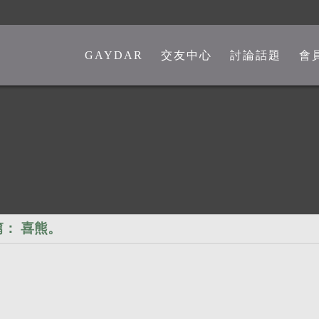
GAYDAR
交友中心
討論話題
會
一般交友中心
勁爆留言板
另類交友中心
嘴砲是非館
熊猴交友中心
心情分享館
中老年交友中心
時事觀點
彩虹政治版
篇：
喜熊。
新聞講堂
同志文學館
激情文學館