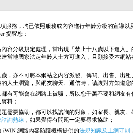
供之各項服務，均已依照服務或內容進行年齡分級的宣導
er 提醒您：
站內容分級規定處理，當出現「禁止十八歲以下進入」
或達當地國家法定年齡人士方可進入，且願接受本網站
八歲，亦不可將本網站之內容派發、傳閱、出售、出租
歲的人士瀏覽，與網友聊天、通信時，請讓對方知道您
人都有可能會在網路上被騙，所以您千萬不要和網友有
人資料；
問題需要協助，都可以找諮詢的對象，如家長、親友、
志諮詢熱線
，如果覺得有問題一定要尋求協助；
1
31
32
33
34
35
71
<<
...
...
>>
 iWIN 網路內容防護機構提供的
法規知識及上網守則