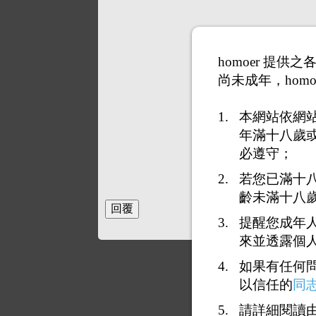
homoer 提
尚未成年，homo
本網站依網
年滿十八歲
必遵守；
若您已滿十
齡未滿十八
提醒您成年
來並透露個
如果有任何
以信任的
同
請詳細閱讀由