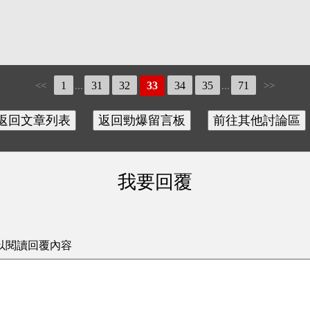
1
31
32
33
34
35
71
<<
...
...
>>
我要回覆
以閱讀回覆內容