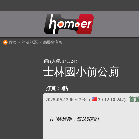
首頁
＞
討論話題
＞
勁爆留言板
(人氣 14,324)
士林國小前公廁
打賞：
0點
首
2025-09-12 00:07:30
(
39.12.18.242)
（已經過期，無法閱讀）