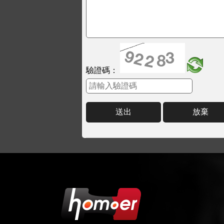
驗證碼：
送出
放棄