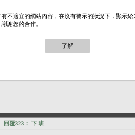
回覆321：
下 班
）
了有不適宜的網站內容，在沒有警示的狀況下，顯示給
，謝謝您的合作。
回覆322：
喜肉肉男
）
回覆323：
下 班
）