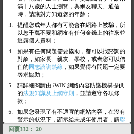
滿十八歲的人士瀏覽，與網友聊天、通信
時，請讓對方知道您的年齡；
提醒您成年人都有可能會在網路上被騙，所
以您千萬不要和網友有任何金錢上的往來並
透露個人資料；
1
32
33
34
35
36
71
<<
...
...
>>
如果有任何問題需要協助，都可以找諮詢的
對象，如家長、親友、學校，或者您可以信
回覆331：
午休
任的
同志諮詢熱線
，如果覺得有問題一定要
2026-06-04 12:53:18
（
114.36.24.61
）
尋求協助；
請詳細閱讀由 iWIN 網路內容防護機構提供
這邊有一段限制閱讀文字.
的
法規知識及上網守則
，並請遵守各項條
款；
如果您發現了有不適宜的網站內容，在沒有
警示的狀況下，顯示給未成年使用者，請
聯
絡我們
，謝謝您的合作。
回覆332：
20