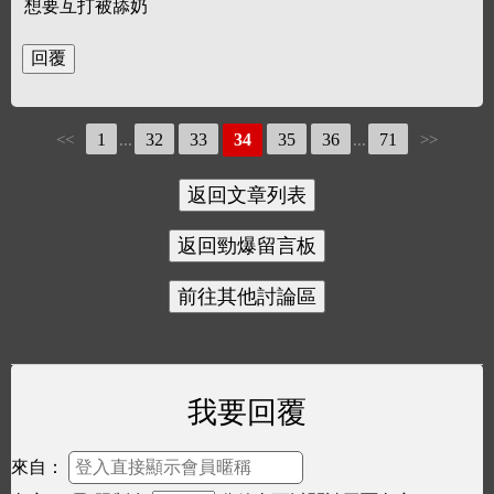
想要互打被舔奶
1
32
33
34
35
36
71
<<
...
...
>>
我要回覆
來自：