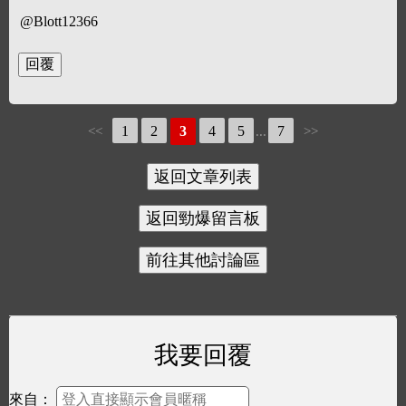
@Blott12366
1
2
3
4
5
7
<<
...
>>
我要回覆
來自：