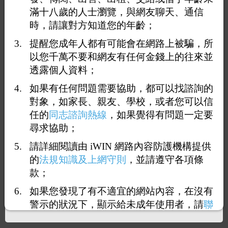
滿十八歲的人士瀏覽，與網友聊天、通信
時，請讓對方知道您的年齡；
提醒您成年人都有可能會在網路上被騙，所
以您千萬不要和網友有任何金錢上的往來並
透露個人資料；
如果有任何問題需要協助，都可以找諮詢的
對象，如家長、親友、學校，或者您可以信
1
2
3
4
5
7
<<
...
>>
任的
同志諮詢熱線
，如果覺得有問題一定要
尋求協助；
回覆21：
洨林
2026-05-20 15:26:31
（
42.72.145.172
）
請詳細閱讀由 iWIN 網路內容防護機構提供
的
法規知識及上網守則
，並請遵守各項條
款；
@xiaolin4267
如果您發現了有不適宜的網站內容，在沒有
警示的狀況下，顯示給未成年使用者，請
聯
絡我們
，謝謝您的合作。