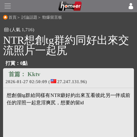
首頁
＞
討論話題
＞
勁爆留言板
(人氣 1,716)
NTR想創tg群約同好出來交
流照片一起尻
打賞：
0點
首篇：
Kktv
2026-01-27 02:50:09
(
27.247.131.96)
想創個tg群給同樣有NTR癖好約出來互看彼此另一伴或前
任的淫照一起意淫爽尻，想要的留id