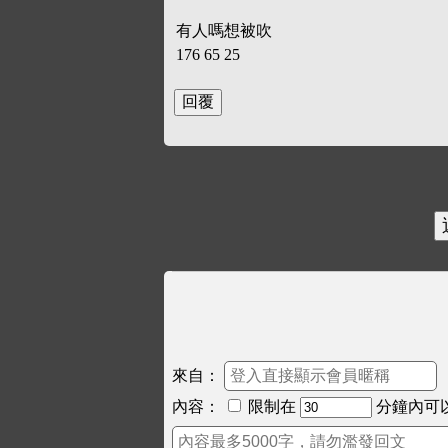
有人嗎想被吹
176 65 25
來自：
內容：
限制在
分鐘內可