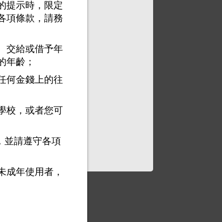
的提示時，限定
各項條款，請務
、交給或借予年
的年齡；
任何金錢上的往
學校，或者您可
，並請遵守各項
未成年使用者，