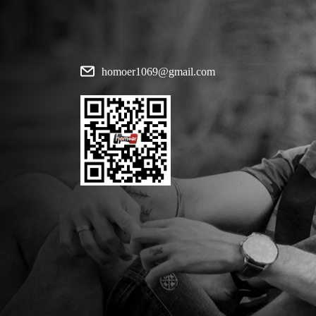
homoer1069@gmail.com