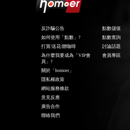
反詐騙公告
點數儲值
如何使用「點數」?
點數查詢
打賞/送花/贈咖啡
討論話題
為什麼我要成為「VIP會
會員專區
員」?
關於「homoer」
隱私權政策
網站服務條款
意見反應
廣告合作
聯絡我們