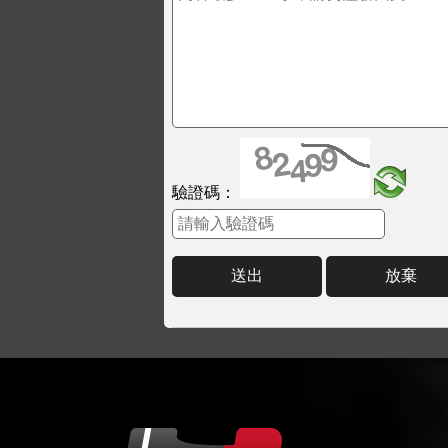
驗證碼：
送出
放棄