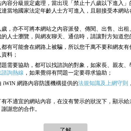
站內容分級規定處理，當出現「禁止十八歲以下進入」
或達當地國家法定年齡人士方可進入，且願接受本網站
八歲，亦不可將本網站之內容派發、傳閱、出售、出租
歲的人士瀏覽，與網友聊天、通信時，請讓對方知道您
人都有可能會在網路上被騙，所以您千萬不要和網友有
人資料；
問題需要協助，都可以找諮詢的對象，如家長、親友、
志諮詢熱線
，如果覺得有問題一定要尋求協助；
 iWIN 網路內容防護機構提供的
法規知識及上網守則
了有不適宜的網站內容，在沒有警示的狀況下，顯示給
，謝謝您的合作。
1
2
3
4
5
<<