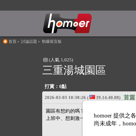
首頁
＞
討論話題
＞
勁爆留言板
(人氣 1,025)
三重湯城園區
打賞：
0點
首篇
2026-03-03 10:38:26
(
39.14.40.88)
園區有想約的嗎？
homoer 提
上班中、想刺激一下、幫你吹射
尚未成年，homo