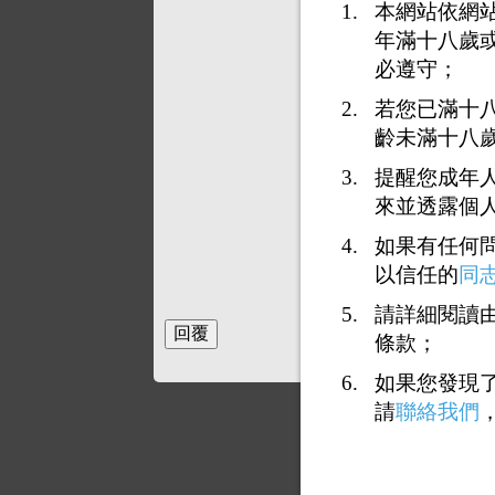
本網站依網
年滿十八歲
必遵守；
若您已滿十
齡未滿十八
提醒您成年
來並透露個
如果有任何
以信任的
同
請詳細閱讀由
條款；
如果您發現
請
聯絡我們