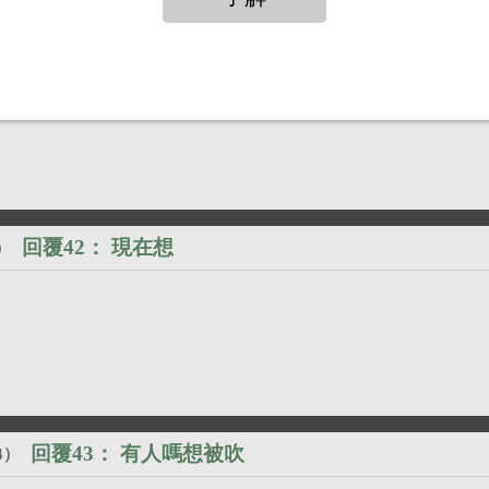
回覆41：
現在想
）
回覆42：
現在想
）
回覆43：
有人嗎想被吹
4
）