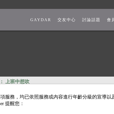
GAYDAR
交友中心
討論話題
會
一般交友中心
勁爆留言板
另類交友中心
嘴砲是非館
熊猴交友中心
心情分享館
中老年交友中心
時事觀點
彩虹政治版
：
上班中想吹
新聞講堂
供之各項服務，均已依照服務或內容進行年齡分級的宣導
同志文學館
er 提醒您：
激情文學館