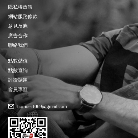
隱私權政策
網站服務條款
意見反應
廣告合作
聯絡我們
點數儲值
點數查詢
討論話題
會員專區
homoer1069@gmail.com