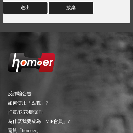
送出
放棄
反詐騙公告
如何使用「點數」?
打賞/送花/贈咖啡
為什麼我要成為「VIP會員」?
關於「homoer」