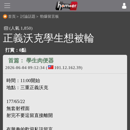
首頁
＞
討論話題
＞
勁爆留言板
(人氣 1,850)
正義沃克學生想被輪
打賞：
0點
首篇：
學生肉便器
2026-06-04 09:12:34
(
101.12.162.39)
時間：11:00開始
地點：三重正義沃克
177/65/22
無套射裡面
射完不要逗留直接離開
有興趣的歡迎私訊留言