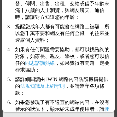
發、傳閱、出售、出租、交給或借予年齡未
滿十八歲的人士瀏覽，與網友聊天、通信
時，請讓對方知道您的年齡；
提醒您成年人都有可能會在網路上被騙，所
以您千萬不要和網友有任何金錢上的往來並
透露個人資料；
如果有任何問題需要協助，都可以找諮詢的
對象，如家長、親友、學校，或者您可以信
任的
同志諮詢熱線
，如果覺得有問題一定要
尋求協助；
請詳細閱讀由 iWIN 網路內容防護機構提供
1
6
7
8
9
10
<<
...
>>
的
法規知識及上網守則
，並請遵守各項條
款；
回覆61：
版主
如果您發現了有不適宜的網站內容，在沒有
2026-06-04 12:45:19
（
101.12.162.39
）
警示的狀況下，顯示給未成年使用者，請
聯
絡我們
，謝謝您的合作。