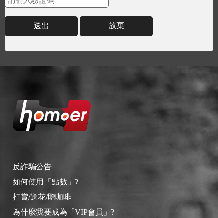
送出
放棄
反詐騙公告
如何使用「點數」?
打賞/送花/贈咖啡
為什麼我要成為「VIP會員」?