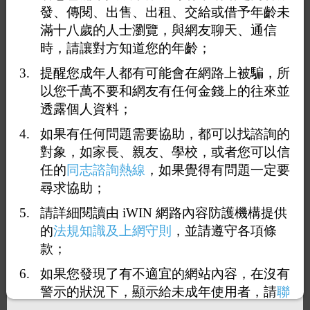
發、傳閱、出售、出租、交給或借予年齡未
滿十八歲的人士瀏覽，與網友聊天、通信
時，請讓對方知道您的年齡；
提醒您成年人都有可能會在網路上被騙，所
以您千萬不要和網友有任何金錢上的往來並
透露個人資料；
如果有任何問題需要協助，都可以找諮詢的
對象，如家長、親友、學校，或者您可以信
任的
同志諮詢熱線
，如果覺得有問題一定要
尋求協助；
請詳細閱讀由 iWIN 網路內容防護機構提供
1
6
7
8
9
10
<<
...
>>
的
法規知識及上網守則
，並請遵守各項條
款；
回覆81：
白襪粗屌
如果您發現了有不適宜的網站內容，在沒有
2026-06-04 14:00:11
警示的狀況下，顯示給未成年使用者，請
聯
絡我們
，謝謝您的合作。