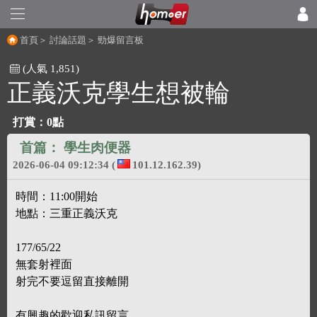
首頁
＞
討論話題
＞
勁爆留言板
(人氣 1,851)
正義沃克學生想被輪
打賞：
0點
首篇：
學生肉便器
2026-06-04 09:12:34
(
101.12.162.39)
時間：11:00開始
地點：三重正義沃克
177/65/22
無套射裡面
射完不要逗留直接離開
有興趣的歡迎私訊留言