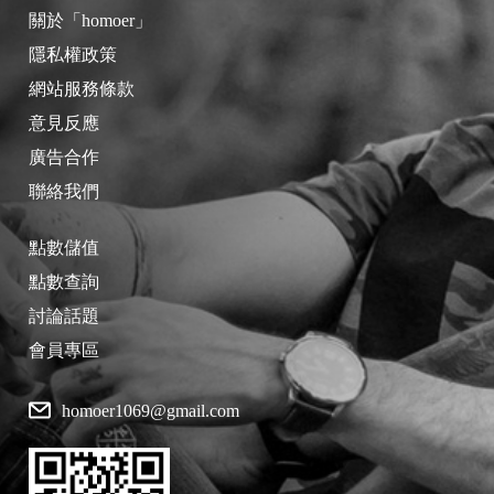
關於「homoer」
隱私權政策
網站服務條款
意見反應
廣告合作
聯絡我們
點數儲值
點數查詢
討論話題
會員專區
homoer1069@gmail.com