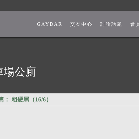
GAYDAR
交友中心
討論話題
會
一般交友中心
勁爆留言板
另類交友中心
嘴砲是非館
熊猴交友中心
心情分享館
車場公廁
中老年交友中心
時事觀點
彩虹政治版
篇：
粗硬屌（16/6）
新聞講堂
同志文學館
激情文學館