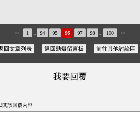
1
94
95
96
97
98
100
<<
...
...
>>
我要回覆
以閱讀回覆內容