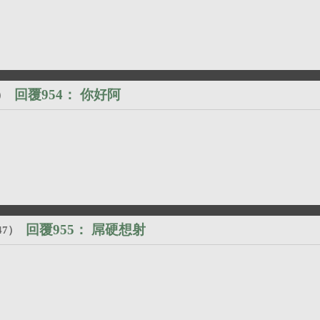
回覆954：
你好阿
）
回覆955：
屌硬想射
47
）