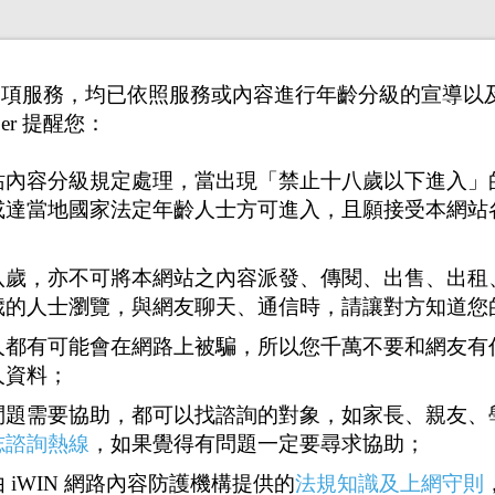
供之各項服務，均已依照服務或內容進行年齡分級的宣導
er 提醒您：
站內容分級規定處理，當出現「禁止十八歲以下進入」
或達當地國家法定年齡人士方可進入，且願接受本網站
八歲，亦不可將本網站之內容派發、傳閱、出售、出租
歲的人士瀏覽，與網友聊天、通信時，請讓對方知道您
人都有可能會在網路上被騙，所以您千萬不要和網友有
人資料；
問題需要協助，都可以找諮詢的對象，如家長、親友、
志諮詢熱線
，如果覺得有問題一定要尋求協助；
1
94
95
96
97
98
100
<<
...
...
>>
 iWIN 網路內容防護機構提供的
法規知識及上網守則