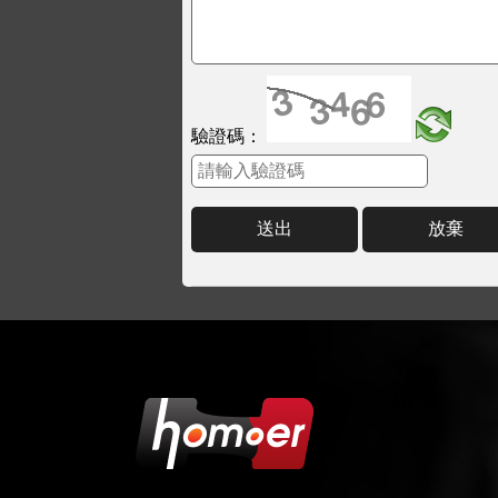
驗證碼：
送出
放棄