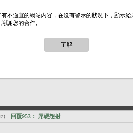
回覆951：
你好阿
）
了有不適宜的網站內容，在沒有警示的狀況下，顯示給
，謝謝您的合作。
回覆952：
屌硬想射
47
）
回覆953：
屌硬想射
47
）