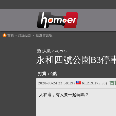
首頁
＞
討論話題
＞
勁爆留言板
(人氣 254,292)
永和四號公園B3停
打賞：
0點
首
2020-03-24 23:58:19
(
61.219.175.56)
人在這，有人要一起玩嗎？