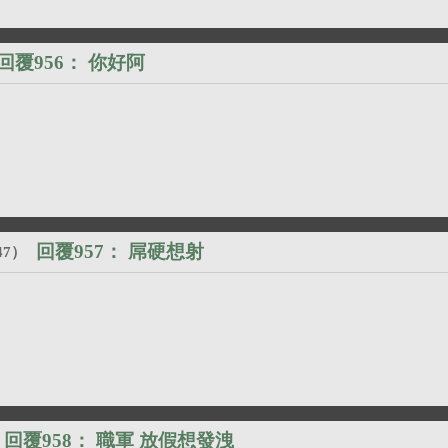
回覆956：
你好阿
回覆957：
屌硬想射
47
）
回覆958：
職軍 放假想發洩