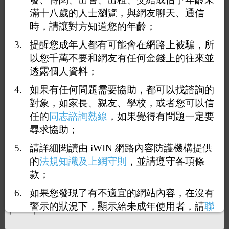
滿十八歲的人士瀏覽，與網友聊天、通信
時，請讓對方知道您的年齡；
提醒您成年人都有可能會在網路上被騙，所
以您千萬不要和網友有任何金錢上的往來並
透露個人資料；
如果有任何問題需要協助，都可以找諮詢的
對象，如家長、親友、學校，或者您可以信
1
2
3
4
5
6
<<
...
>>
任的
同志諮詢熱線
，如果覺得有問題一定要
尋求協助；
回覆11：
斯文眼鏡0
請詳細閱讀由 iWIN 網路內容防護機構提供
2026-07-08 19:17:10
（
27.53.115.238
）
的
法規知識及上網守則
，並請遵守各項條
款；
有人住藝文特區附近嗎～
如果您發現了有不適宜的網站內容，在沒有
警示的狀況下，顯示給未成年使用者，請
聯
絡我們
，謝謝您的合作。