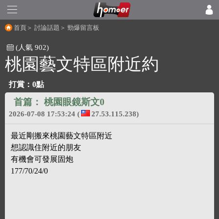
首頁
＞
討論話題
＞
勁爆留言板
(人氣 902)
桃園藝文特區附近約
打賞：
0點
首篇：
桃園眼鏡斯文0
2026-07-08 17:53:24
(
27.53.115.238)
最近剛搬來桃園藝文特區附近
想認識住附近的朋友
有機會可發展固炮
177/70/24/0