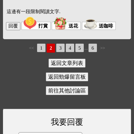
這邊有一段限制閱讀文字.
打賞
送花
送咖啡
1
2
3
4
5
6
<<
...
>>
我要回覆