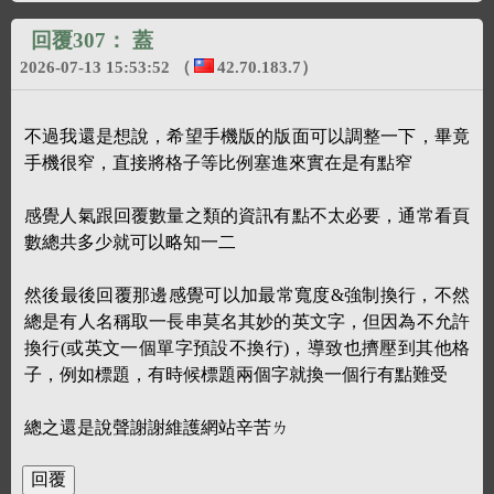
回覆307：
蓋
2026-07-13 15:53:52
（
42.70.183.7
）
不過我還是想說，希望手機版的版面可以調整一下，畢竟
手機很窄，直接將格子等比例塞進來實在是有點窄
感覺人氣跟回覆數量之類的資訊有點不太必要，通常看頁
數總共多少就可以略知一二
然後最後回覆那邊感覺可以加最常寬度&強制換行，不然
總是有人名稱取一長串莫名其妙的英文字，但因為不允許
換行(或英文一個單字預設不換行)，導致也擠壓到其他格
子，例如標題，有時候標題兩個字就換一個行有點難受
總之還是說聲謝謝維護網站辛苦ㄌ