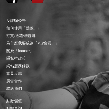
反詐騙公告
如何使用「點數」?
打賞/送花/贈咖啡
為什麼我要成為「VIP會員」?
關於「homoer」
隱私權政策
網站服務條款
意見反應
廣告合作
聯絡我們
點數儲值
點數查詢