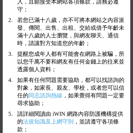
入，且願接受本網站各項條款，請務必遵
守；
若您已滿十八歲，亦不可將本網站之內容派
發、傳閱、出售、出租、交給或借予年齡未
滿十八歲的人士瀏覽，與網友聊天、通信
時，請讓對方知道您的年齡；
提醒您成年人都有可能會在網路上被騙，所
以您千萬不要和網友有任何金錢上的往來並
1
27
28
29
30
31
<<
...
透露個人資料；
如果有任何問題需要協助，都可以找諮詢的
回覆301：
白襪精瘦帥主
對象，如家長、親友、學校，或者您可以信
2026-06-30 08:07:12
任的
同志諮詢熱線
，如果覺得有問題一定要
尋求協助；
登入只能記住密碼 沒辦法記住帳號 每次Face ID後都要再
請詳細閱讀由 iWIN 網路內容防護機構提供
手打帳號 超級麻煩==
的
法規知識及上網守則
，並請遵守各項條
款；
打賞
送花
送咖啡