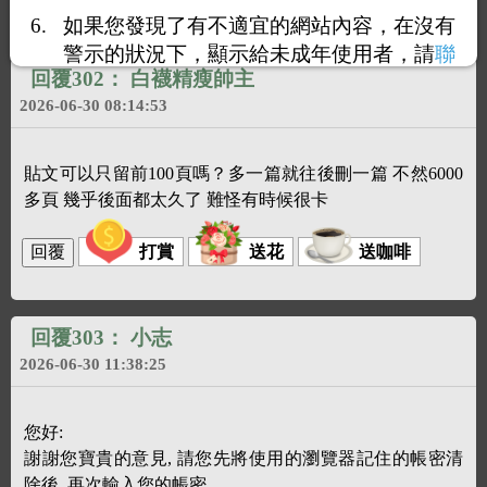
如果您發現了有不適宜的網站內容，在沒有
警示的狀況下，顯示給未成年使用者，請
聯
回覆302：
白襪精瘦帥主
絡我們
，謝謝您的合作。
2026-06-30 08:14:53
貼文可以只留前100頁嗎？多一篇就往後刪一篇 不然6000
多頁 幾乎後面都太久了 難怪有時候很卡
打賞
送花
送咖啡
回覆303：
小志
2026-06-30 11:38:25
您好:
謝謝您寶貴的意見, 請您先將使用的瀏覽器記住的帳密清
除後, 再次輸入您的帳密,