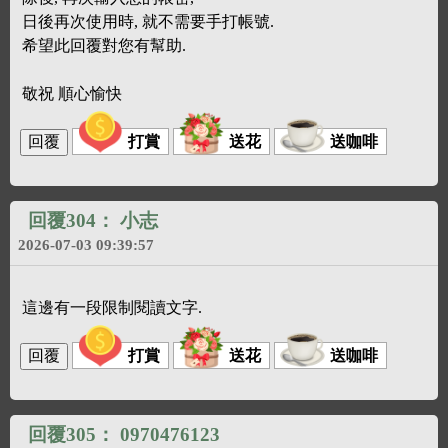
日後再次使用時, 就不需要手打帳號.
希望此回覆對您有幫助.
敬祝 順心愉快
打賞
送花
送咖啡
回覆304：
小志
2026-07-03 09:39:57
這邊有一段限制閱讀文字.
打賞
送花
送咖啡
回覆305：
0970476123