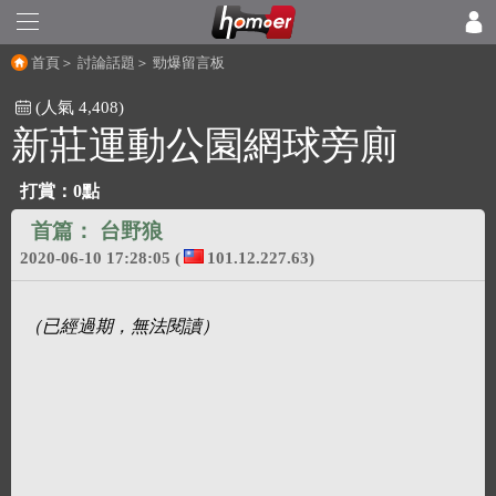
首頁
＞
討論話題
＞
勁爆留言板
(人氣 4,408)
新莊運動公園網球旁廁
打賞：
0點
首篇：
台野狼
2020-06-10 17:28:05
(
101.12.227.63)
（已經過期，無法閱讀）