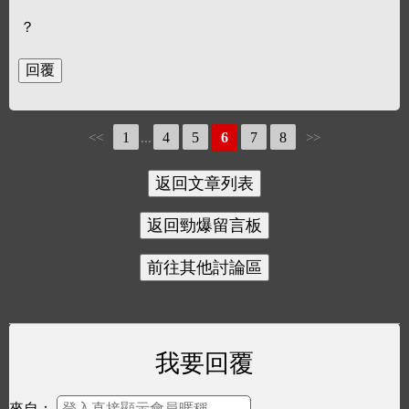
？
1
4
5
6
7
8
<<
...
>>
我要回覆
來自：