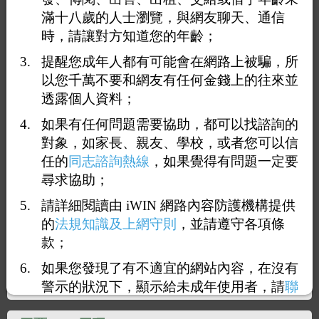
滿十八歲的人士瀏覽，與網友聊天、通信
時，請讓對方知道您的年齡；
提醒您成年人都有可能會在網路上被騙，所
以您千萬不要和網友有任何金錢上的往來並
透露個人資料；
1
4
5
6
7
8
<<
...
>>
如果有任何問題需要協助，都可以找諮詢的
對象，如家長、親友、學校，或者您可以信
回覆51：
Top
任的
同志諮詢熱線
，如果覺得有問題一定要
2020-06-12 17:37:55
（
114.136.192.130
）
尋求協助；
請詳細閱讀由 iWIN 網路內容防護機構提供
我人已經在現場了
的
法規知識及上網守則
，並請遵守各項條
有人想要過來嗎？
款；
如果您發現了有不適宜的網站內容，在沒有
警示的狀況下，顯示給未成年使用者，請
聯
絡我們
，謝謝您的合作。