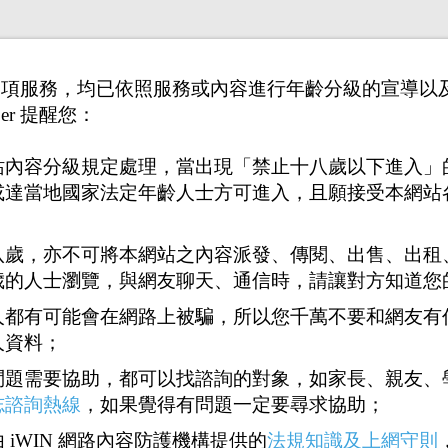
供之各項服務，均已依照服務或內容進行年齡分級的宣導
er 提醒您：
站內容分級規定處理，當出現「禁止十八歲以下進入」
或達當地國家法定年齡人士方可進入，且願接受本網站
八歲，亦不可將本網站之內容派發、傳閱、出售、出租
歲的人士瀏覽，與網友聊天、通信時，請讓對方知道您
人都有可能會在網路上被騙，所以您千萬不要和網友有
人資料；
問題需要協助，都可以找諮詢的對象，如家長、親友、
志諮詢熱線
，如果覺得有問題一定要尋求協助；
1
96
97
98
99
100
<<
...
 iWIN 網路內容防護機構提供的
法規知識及上網守則