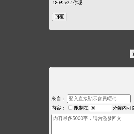
180/95/22 你呢
來自：
內容：
限制在
分鐘內可