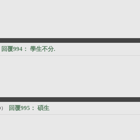
回覆994：
學生不分.
回覆995：
碩生
9
）