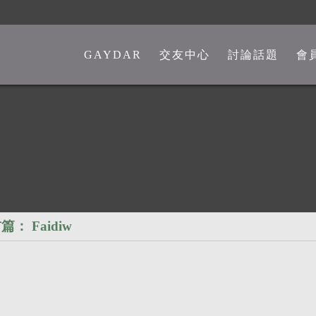
GAYDAR
交友中心
討論話題
會
一般交友中心
勁爆留言板
另類交友中心
嘴砲是非館
熊猴交友中心
心情分享館
中老年交友中心
時事觀點
彩虹政治版
篇：
Faidiw
新聞講堂
同志文學館
激情文學館