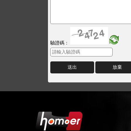
驗證碼：
送出
放棄