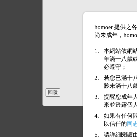
homoer 提
尚未成年，homo
本網站依網
年滿十八歲
必遵守；
若您已滿十
齡未滿十八
提醒您成年
來並透露個
如果有任何
以信任的
同
請詳細閱讀由