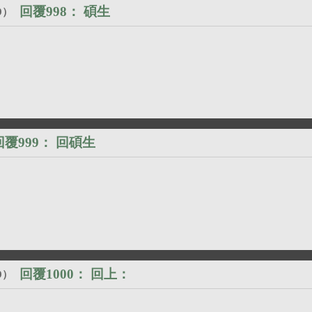
回覆998：
碩生
9
）
覆999：
回碩生
回覆1000：
回上：
9
）