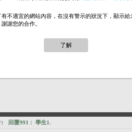
回覆991：
學生1.
7
）
了有不適宜的網站內容，在沒有警示的狀況下，顯示給
，謝謝您的合作。
回覆992：
在附近可過去
2
）
回覆993：
學生1.
7
）