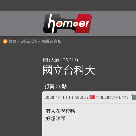
首頁
＞
討論話題
＞
勁爆留言板
(人氣 125,211)
國立台科大
打賞：
0點
首
2020-10-13 13:55:22
(
180.204.193.47)
有人在學校嗎
好想吹屌