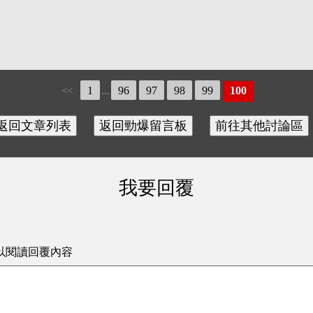
1
96
97
98
99
100
<<
...
我要回覆
以閱讀回覆內容