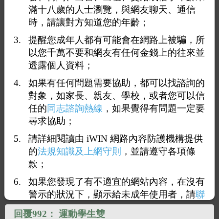
滿十八歲的人士瀏覽，與網友聊天、通信
時，請讓對方知道您的年齡；
提醒您成年人都有可能會在網路上被騙，所
以您千萬不要和網友有任何金錢上的往來並
透露個人資料；
如果有任何問題需要協助，都可以找諮詢的
1
96
97
98
99
100
<<
...
對象，如家長、親友、學校，或者您可以信
任的
同志諮詢熱線
，如果覺得有問題一定要
回覆991：
運動學生.
尋求協助；
2026-08-10 19:28:27
（
27.52.8.164
）
請詳細閱讀由 iWIN 網路內容防護機構提供
的
法規知識及上網守則
，並請遵守各項條
這邊有一段限制閱讀文字.
款；
如果您發現了有不適宜的網站內容，在沒有
警示的狀況下，顯示給未成年使用者，請
聯
絡我們
，謝謝您的合作。
回覆992：
運動學生雙