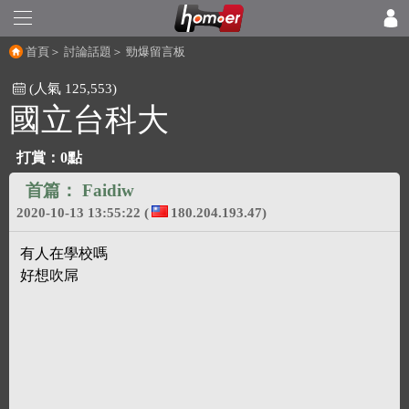
首頁
＞
討論話題
＞
勁爆留言板
(人氣 125,553)
國立台科大
打賞：
0點
首篇：
Faidiw
2020-10-13 13:55:22
(
180.204.193.47)
有人在學校嗎
好想吹屌