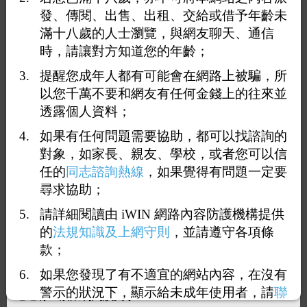
發、傳閱、出售、出租、交給或借予年齡未
滿十八歲的人士瀏覽，與網友聊天、通信
時，請讓對方知道您的年齡；
提醒您成年人都有可能會在網路上被騙，所
以您千萬不要和網友有任何金錢上的往來並
透露個人資料；
如果有任何問題需要協助，都可以找諮詢的
對象，如家長、親友、學校，或者您可以信
任的
同志諮詢熱線
，如果覺得有問題一定要
尋求協助；
1
96
97
98
99
100
<<
...
請詳細閱讀由 iWIN 網路內容防護機構提供
的
法規知識及上網守則
，並請遵守各項條
回覆991：
斯文眼鏡背包
款；
2023-09-06 19:40:56
（
49.216.104.243
）
如果您發現了有不適宜的網站內容，在沒有
警示的狀況下，顯示給未成年使用者，請
聯
這邊有一段限制閱讀文字.