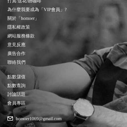
打賞/送花/贈咖啡
為什麼我要成為「VIP會員」?
關於「homoer」
隱私權政策
網站服務條款
意見反應
廣告合作
聯絡我們
點數儲值
點數查詢
討論話題
會員專區
homoer1069@gmail.com