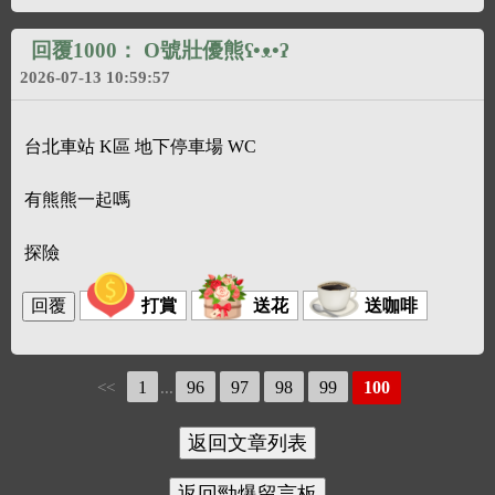
回覆1000：
O號壯優熊ʕ•ᴥ•ʔ
2026-07-13 10:59:57
台北車站 K區 地下停車場 WC
有熊熊一起嗎
探險
打賞
送花
送咖啡
1
96
97
98
99
100
<<
...