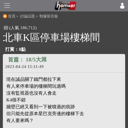
首頁
＞
討論話題
＞
勁爆留言板
(人氣 186,712)
北車K區停車場樓梯間
打賞：
0點
首篇：
18/5大屌
2023-04-24 15:11:49
現在誠品關了鐵門都拉下來
有人來停車場的樓梯間玩過嗎
沒有監視器也沒有人會走
K4很不錯
牆壁已經又看到一下被噴過的痕跡
但只能先從原本星巴克旁邊的樓梯下去
有人要來嗎？