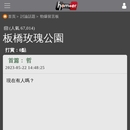
首頁
＞
討論話題
＞
勁爆留言板
(人氣 67,014)
板橋玫瑰公園
打賞：0點
首篇：
哲
2023-05-22 14:48:25
現在有人嗎？