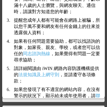
滿十八歲的人士瀏覽，與網友聊天、通信
時，請讓對方知道您的年齡；
提醒您成年人都有可能會在網路上被騙，所
以您千萬不要和網友有任何金錢上的往來並
透露個人資料；
如果有任何問題需要協助，都可以找諮詢的
1
4
5
6
7
8
100
<<
...
...
>>
對象，如家長、親友、學校，或者您可以信
任的
同志諮詢熱線
，如果覺得有問題一定要
回覆51：
會經過
尋求協助；
2023-07-08 22:10:29
（
1.200.26.228
）
請詳細閱讀由 iWIN 網路內容防護機構提供
的
法規知識及上網守則
，並請遵守各項條
要怎麼玩
款；
如果您發現了有不適宜的網站內容，在沒有
警示的狀況下，顯示給未成年使用者，請
聯
絡我們
，謝謝您的合作。