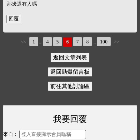
那邊還有人嗎
1
4
5
6
7
8
100
<<
...
...
>>
我要回覆
來自：