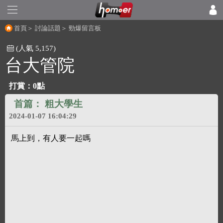
首頁
＞
討論話題
＞
勁爆留言板
(人氣 5,157)
台大管院
打賞：0點
首篇：
粗大學生
2024-01-07 16:04:29
馬上到，有人要一起嗎