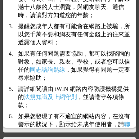
滿十八歲的人士瀏覽，與網友聊天、通信
時，請讓對方知道您的年齡；
提醒您成年人都有可能會在網路上被騙，所
以您千萬不要和網友有任何金錢上的往來並
透露個人資料；
如果有任何問題需要協助，都可以找諮詢的
1
17
18
19
20
21
26
<<
...
...
>>
對象，如家長、親友、學校，或者您可以信
任的
同志諮詢熱線
，如果覺得有問題一定要
回覆181：
學生肉便器
尋求協助；
2026-03-23 10:38:46
（
140.112.24.240
）
請詳細閱讀由 iWIN 網路內容防護機構提供
的
法規知識及上網守則
，並請遵守各項條
還有人要來嗎？
款；
如果您發現了有不適宜的網站內容，在沒有
警示的狀況下，顯示給未成年使用者，請
聯
絡我們
，謝謝您的合作。