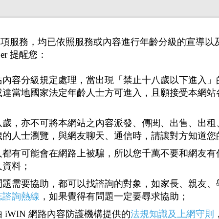
供之各項服務，均已依照服務或內容進行年齡分級的宣導
er 提醒您：
站內容分級規定處理，當出現「禁止十八歲以下進入」
或達當地國家法定年齡人士方可進入，且願接受本網站
八歲，亦不可將本網站之內容派發、傳閱、出售、出租
歲的人士瀏覽，與網友聊天、通信時，請讓對方知道您
人都有可能會在網路上被騙，所以您千萬不要和網友有
人資料；
問題需要協助，都可以找諮詢的對象，如家長、親友、
志諮詢熱線
，如果覺得有問題一定要尋求協助；
1
18
19
20
21
22
68
<<
...
...
>>
 iWIN 網路內容防護機構提供的
法規知識及上網守則