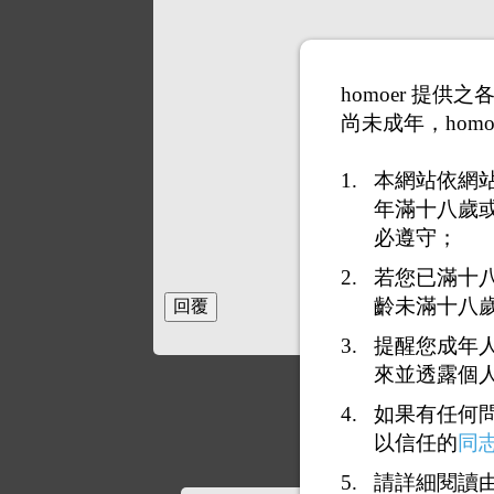
homoer 提
尚未成年，homo
本網站依網
年滿十八歲
必遵守；
若您已滿十
齡未滿十八
提醒您成年
來並透露個
如果有任何
以信任的
同
請詳細閱讀由