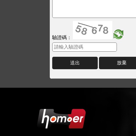
驗證碼：
送出
放棄