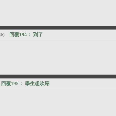
回覆194：
到了
40
）
回覆195：
學生想吹屌