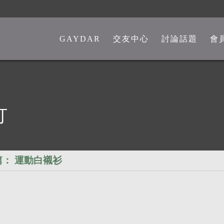
GAYDAR
交友中心
討論話題
會
一般交友中心
勁爆留言板
另類交友中心
嘴砲是非館
熊猴交友中心
心情分享館
打
中老年交友中心
時事觀點
彩虹政治版
篇：
運動白襯衫
新聞講堂
同志文學館
激情文學館