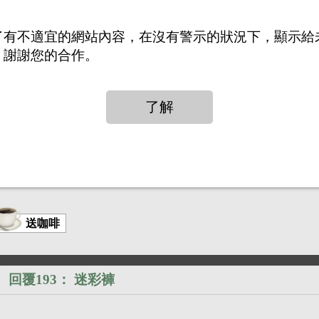
回覆191：
多洨熊1
了有不適宜的網站內容，在沒有警示的狀況下，顯示給
，謝謝您的合作。
小胸肌
送咖啡
回覆193：
迷彩褲
）