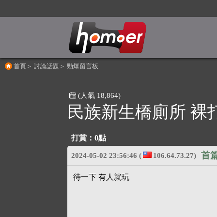
首頁
＞
討論話題
＞
勁爆留言板
(人氣 18,864)
民族新生橋廁所 裸
打賞：
0點
首
2024-05-02 23:56:46
(
106.64.73.27)
待一下 有人就玩