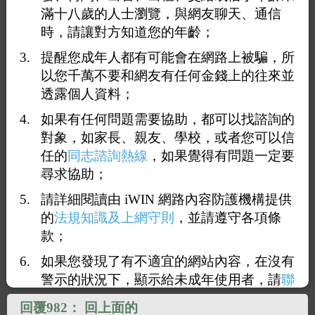
滿十八歲的人士瀏覽，與網友聊天、通信
時，請讓對方知道您的年齡；
提醒您成年人都有可能會在網路上被騙，所
以您千萬不要和網友有任何金錢上的往來並
透露個人資料；
如果有任何問題需要協助，都可以找諮詢的
1
96
97
98
99
100
<<
...
>>
對象，如家長、親友、學校，或者您可以信
任的
同志諮詢熱線
，如果覺得有問題一定要
回覆981：
回1000
尋求協助；
2026-08-06 13:59:47
（
114.34.186.116
）
請詳細閱讀由 iWIN 網路內容防護機構提供
的
法規知識及上網守則
，並請遵守各項條
這邊有一段限制閱讀文字.
款；
如果您發現了有不適宜的網站內容，在沒有
警示的狀況下，顯示給未成年使用者，請
聯
絡我們
，謝謝您的合作。
回覆982：
回上面的