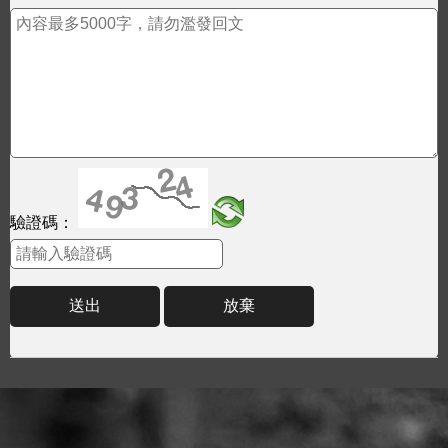
驗證碼：
送出
放棄