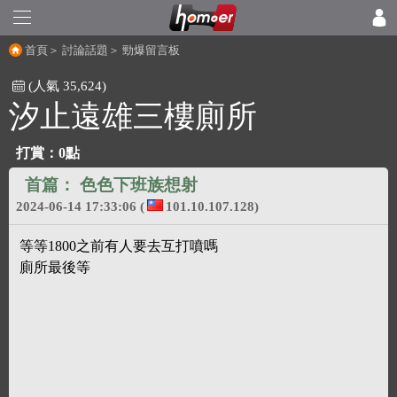
首頁
＞
討論話題
＞
勁爆留言板
(人氣 35,624)
汐止遠雄三樓廁所
打賞：
0點
首篇：
色色下班族想射
2024-06-14 17:33:06
(
101.10.107.128)
等等1800之前有人要去互打噴嗎
廁所最後等