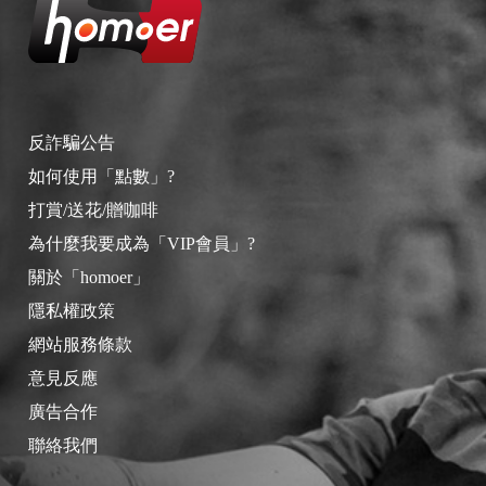
反詐騙公告
如何使用「點數」?
打賞/送花/贈咖啡
為什麼我要成為「VIP會員」?
關於「homoer」
隱私權政策
網站服務條款
意見反應
廣告合作
聯絡我們