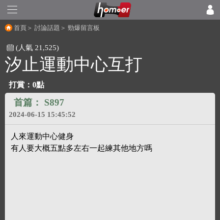
首頁
＞
討論話題
＞
勁爆留言板
(人氣 21,525)
汐止運動中心互打
打賞：
0點
首篇：
S897
2024-06-15 15:45:52
人來運動中心健身
有人要大概五點多左右一起練其他地方嗎