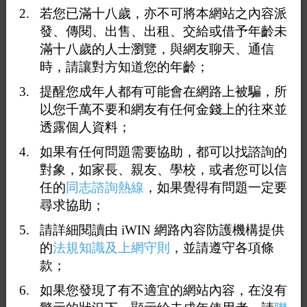
若您已滿十八歲，亦不可將本網站之內容派
發、傳閱、出售、出租、交給或借予年齡未
滿十八歲的人士瀏覽，與網友聊天、通信
時，請讓對方知道您的年齡；
提醒您成年人都有可能會在網路上被騙，所
以您千萬不要和網友有任何金錢上的往來並
1
81
82
83
84
85
100
<<
...
...
>>
透露個人資料；
如果有任何問題需要協助，都可以找諮詢的
回覆821：
847
對象，如家長、親友、學校，或者您可以信
2026-06-04 15:33:34
（
39.9.17.84
）
任的
同志諮詢熱線
，如果覺得有問題一定要
尋求協助；
這邊有一段限制閱讀文字.
請詳細閱讀由 iWIN 網路內容防護機構提供
的
法規知識及上網守則
，並請遵守各項條
款；
如果您發現了有不適宜的網站內容，在沒有
回覆822：
180正在