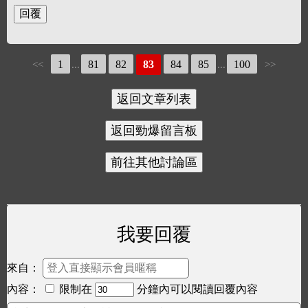
1
81
82
83
84
85
100
<<
...
...
>>
我要回覆
來自：
內容：
限制在
分鐘內可以閱讀回覆內容