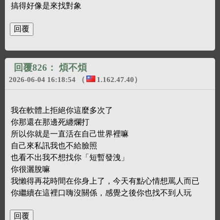
搞得好像是來找對象
回覆826：
煩不煩
2026-06-04 16:18:54
（
1.162.47.40
）
我在軟體上拒絕你這麼多次了
你那還在那邊死纏爛打
所以你就是一直活在自己世界裡嘛
自己來私訊我也不給臉照
也看不出我不想找你「短暫發洩」
你很灑脫嘛
我懶得再花時間在你身上了，今天有點心情想罵人而已
你繼續在這裡口嗨沒關係，感覺之後你也找不到人玩