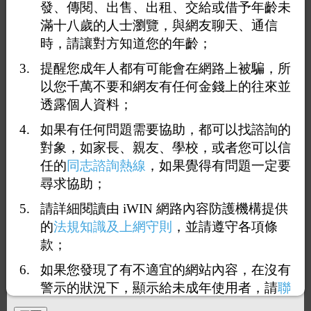
發、傳閱、出售、出租、交給或借予年齡未
滿十八歲的人士瀏覽，與網友聊天、通信
時，請讓對方知道您的年齡；
提醒您成年人都有可能會在網路上被騙，所
以您千萬不要和網友有任何金錢上的往來並
透露個人資料；
如果有任何問題需要協助，都可以找諮詢的
對象，如家長、親友、學校，或者您可以信
任的
同志諮詢熱線
，如果覺得有問題一定要
尋求協助；
1
3
4
5
6
7
65
<<
...
...
>>
請詳細閱讀由 iWIN 網路內容防護機構提供
回覆41：
人夫.
的
法規知識及上網守則
，並請遵守各項條
2024-09-07 03:22:27
（
42.73.169.170
）
款；
如果您發現了有不適宜的網站內容，在沒有
這邊有一段限制閱讀文字.
警示的狀況下，顯示給未成年使用者，請
聯
絡我們
，謝謝您的合作。