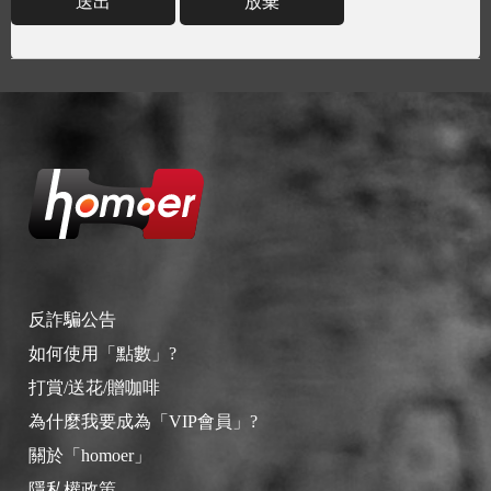
送出
放棄
反詐騙公告
如何使用「點數」?
打賞/送花/贈咖啡
為什麼我要成為「VIP會員」?
關於「homoer」
隱私權政策