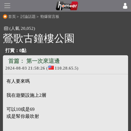
首頁
＞
討論話題
＞
勁爆留言板
(人氣 20,052)
鶯歌古鐘樓公園
打賞：
0點
首篇：
第一次來這邊
2024-08-03 21:58:26
(
110.28.65.5)
有人要來嗎
我在遊樂設施上2層
可以10或是69
或是幫你最吹射