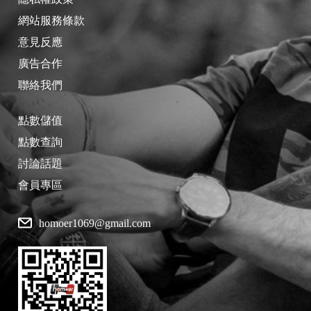
網站服務條款
意見反應
廣告合作
聯絡我們
點數儲值
點數查詢
討論話題
會員專區
homoer1069@gmail.com