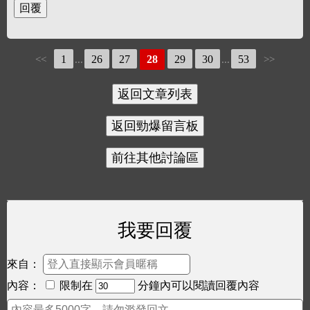
1
26
27
28
29
30
53
<<
...
...
>>
我要回覆
來自：
內容：
限制在
分鐘內可以閱讀回覆內容