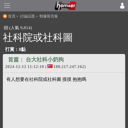
首頁
＞
討論話題
＞
勁爆留言板
(人氣 9,814)
社科院或社科圖
打賞：
0點
首篇：
台大社科小奶狗
2024-12-12 11:12:10
(
180.217.247.162)
有人想要在社科院或社科圖 摸摸 抱抱嗎