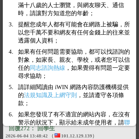
滿十八歲的人士瀏覽，與網友聊天、通信
時，請讓對方知道您的年齡；
提醒您成年人都有可能會在網路上被騙，所
以您千萬不要和網友有任何金錢上的往來並
透露個人資料；
1
26
27
28
29
30
53
<<
...
...
>>
如果有任何問題需要協助，都可以找諮詢的
對象，如家長、親友、學校，或者您可以信
回覆271：
學生21
任的
同志諮詢熱線
，如果覺得有問題一定要
2026-06-04 13:46:59
（
49.216.129.213
）
尋求協助；
請詳細閱讀由 iWIN 網路內容防護機構提供
看不到
的
法規知識及上網守則
，並請遵守各項條
款；
如果您發現了有不適宜的網站內容，在沒有
警示的狀況下，顯示給未成年使用者，請
聯
回覆272：
回學生
絡我們
，謝謝您的合作。
2026-06-04 13:48:42
（
101.12.129.139
）