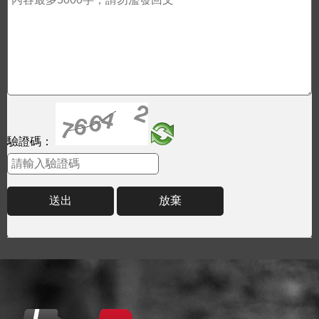
驗證碼：
送出
放棄