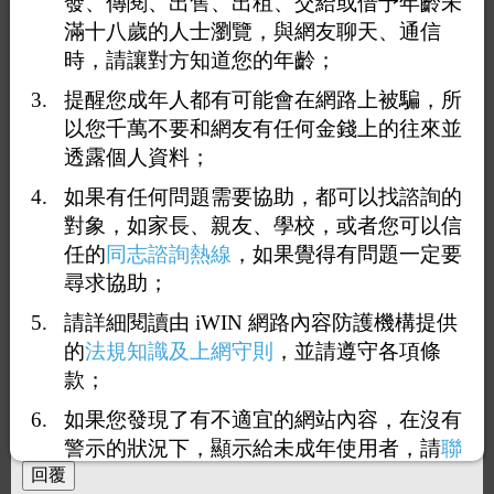
發、傳閱、出售、出租、交給或借予年齡未
滿十八歲的人士瀏覽，與網友聊天、通信
時，請讓對方知道您的年齡；
提醒您成年人都有可能會在網路上被騙，所
以您千萬不要和網友有任何金錢上的往來並
透露個人資料；
如果有任何問題需要協助，都可以找諮詢的
對象，如家長、親友、學校，或者您可以信
1
96
97
98
99
100
<<
...
任的
同志諮詢熱線
，如果覺得有問題一定要
尋求協助；
回覆991：
大屌婊弟
請詳細閱讀由 iWIN 網路內容防護機構提供
2026-07-31 07:46:42
（
101.10.84.30
）
的
法規知識及上網守則
，並請遵守各項條
款；
可1可0
如果您發現了有不適宜的網站內容，在沒有
嫩穴弟自介？
警示的狀況下，顯示給未成年使用者，請
聯
絡我們
，謝謝您的合作。