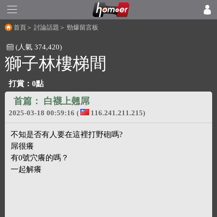
首頁
＞
討論話題
＞
勁爆留言板
(人氣 374,420)
獅子林樓梯間
打賞：
0點
首篇：
白襪上翹屌
2025-03-18 00:59:16
(
116.241.211.215)
不知是否有人要在這裡打野砲嗎?
屌很癢
有0號穴癢的嗎？
一起解癢