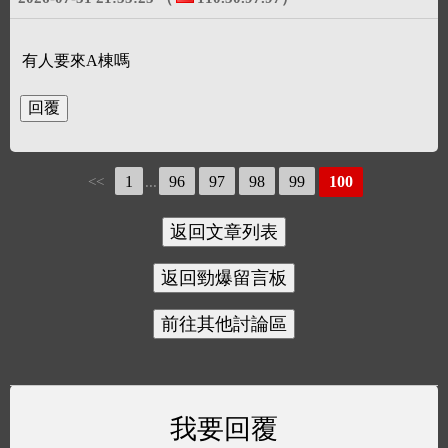
有人要來A棟嗎
1
96
97
98
99
100
<<
...
我要回覆