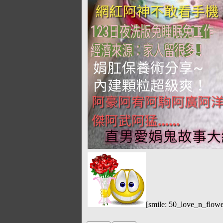
[smile: 50_love_n_flow