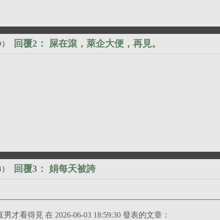
回覆2：
屎在滾，萊企大便，再見。
9
）
回覆3：
娟每天被誇
4
）
引用 林老母D娟玲伯的美麗只有靈界直男才看得見 在 2026-06-03 18:59:30 發表的文章：