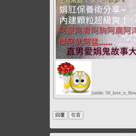
[smile: 50_love_n_flo