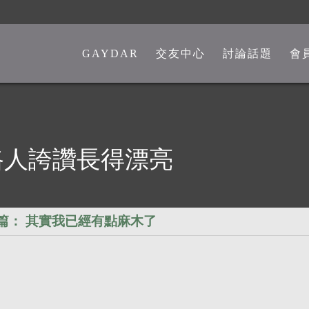
GAYDAR
交友中心
討論話題
會
一般交友中心
勁爆留言板
另類交友中心
嘴砲是非館
熊猴交友中心
心情分享館
路人誇讚長得漂亮
中老年交友中心
時事觀點
彩虹政治版
篇：
其實我已經有點麻木了
新聞講堂
同志文學館
激情文學館