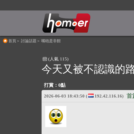
首頁
＞
討論話題
＞
嘴砲是非館
(人氣 115)
今天又被不認識的
打賞：
0點
首
2026-06-03 18:43:50
(
192.42.116.16)