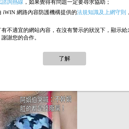
志諮詢熱線
，如果覺得有問題一定要尋求協助；
 iWIN 網路內容防護機構提供的
法規知識及上網守則
回覆1：
林老母D娟玲伯的美麗只有靈界直男才看得
）
了有不適宜的網站內容，在沒有警示的狀況下，顯示給
，謝謝您的合作。