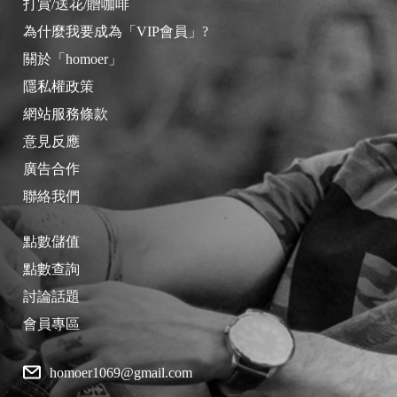
打賞/送花/贈咖啡
為什麼我要成為「VIP會員」?
關於「homoer」
隱私權政策
網站服務條款
意見反應
廣告合作
聯絡我們
點數儲值
點數查詢
討論話題
會員專區
homoer1069@gmail.com