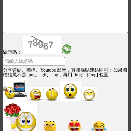
驗證碼：
分享連結、圖檔、Youtube 影音，直接張貼連結即可；如果圖
檔結尾不是 .png、.gif、.jpg，再用 [img]...[/img] 包圍。