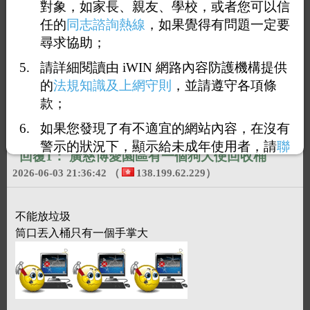
對象，如家長、親友、學校，或者您可以信
任的
同志諮詢熱線
，如果覺得有問題一定要
尋求協助；
請詳細閱讀由 iWIN 網路內容防護機構提供
的
法規知識及上網守則
，並請遵守各項條
款；
如果您發現了有不適宜的網站內容，在沒有
警示的狀況下，顯示給未成年使用者，請
聯
回覆1：
廣慈博愛園區有一個狗大便回收桶
絡我們
，謝謝您的合作。
2026-06-03 21:36:42
（
138.199.62.229
）
不能放垃圾
筒口丟入桶只有一個手掌大