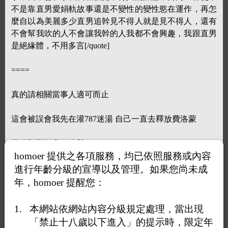
不是靠直男愛娟軌故事還是不變性的變性慾在運作，再怎
麼自以為美麗多少直男追幹見不得人就是見不得人，還有
不會幫我吹的人不會讓我幹的人我都不會興趣，我跟直男
是絕緣體，不用多言[/quote]
====
真的請相關當事人適可而止
這會被誤會我先在灌787迷湯 自己一直去釋放費洛蒙
已經影響到我的清譽了
homoer 提供之各項服務，均已依照服務或內容
而且787還信以為真
進行年齡分級的宣導以及管理。如果您尚未成
年，homoer 提醒您：
怪不得24小時不分日夜騷擾我
本網站依網站內容分級規定處理，當出現
發這種787口中的迷湯文前 請先排除這些會影響到別人貞
「禁止十八歲以下進入」的提示時，限定年