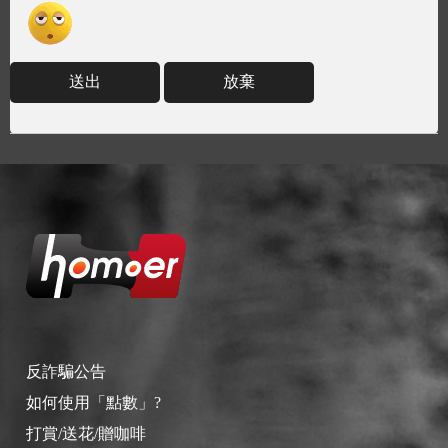
送出
放棄
反詐騙公告
如何使用「點數」?
打賞/送花/贈咖啡