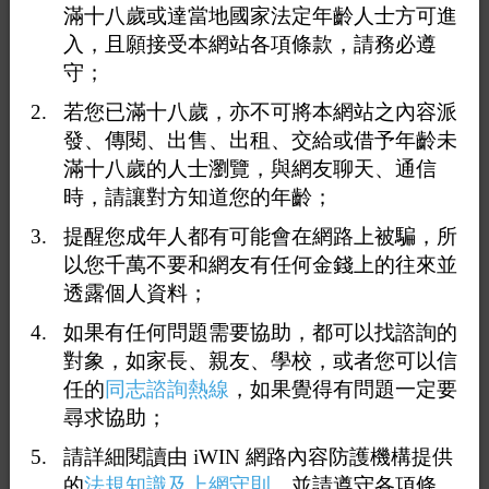
節的可能性
滿十八歲或達當地國家法定年齡人士方可進
入，且願接受本網站各項條款，請務必遵
最好的辦法就是直接打電話給787
守；
告訴他你是哪一位~應該印象很深
若您已滿十八歲，亦不可將本網站之內容派
發、傳閱、出售、出租、交給或借予年齡未
能聊到對方工作那麼深入 什麼電視台 主持人 歌手 以我自
滿十八歲的人士瀏覽，與網友聊天、通信
己跟男友約的經驗起碼要好幾次深交才可能
時，請讓對方知道您的年齡；
提醒您成年人都有可能會在網路上被騙，所
才會了解小腿形狀 屌的大小 跟家世背景 甚至家中馬桶是
以您千萬不要和網友有任何金錢上的往來並
不是免治馬桶
有沒有泡溫泉那是你們家的事
透露個人資料；
如果有任何問題需要協助，都可以找諮詢的
總之~可能787都還有你的電話
對象，如家長、親友、學校，或者您可以信
任的
同志諮詢熱線
，如果覺得有問題一定要
像我自己就有一本記事本將歷年幹過我的男人長寬高年紀
尋求協助；
住家跟電話身高體重年紀鉅細靡遺都計載
很容易查的
請詳細閱讀由 iWIN 網路內容防護機構提供
的
法規知識及上網守則
，並請遵守各項條