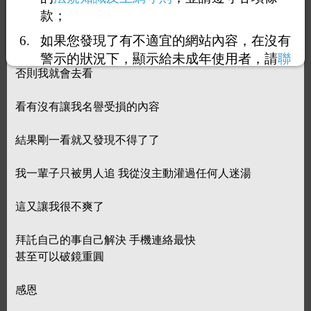
既然大家要明白就用科學方式去解決
款；
如果您發現了有不適宜的網站內容，在沒有
還有如果早無牽扯也不要在文中再提到林淑娟的名字了
警示的狀況下，顯示給未成年使用者，請
聯
否則我就會去看
絡我們
，謝謝您的合作。
看有沒有讓我名譽受損的內容
結果剛一看就又發現不得了了
我一輩子只被男人追 我從沒主動灌過任何人迷湯
這又讓我很不爽了
拜託自己的事自己解決 手機連絡最快
甚至可以破鏡重圓
感恩