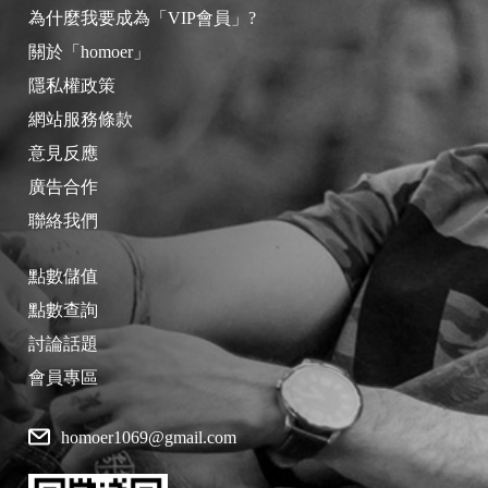
為什麼我要成為「VIP會員」?
關於「homoer」
隱私權政策
網站服務條款
意見反應
廣告合作
聯絡我們
點數儲值
點數查詢
討論話題
會員專區
homoer1069@gmail.com