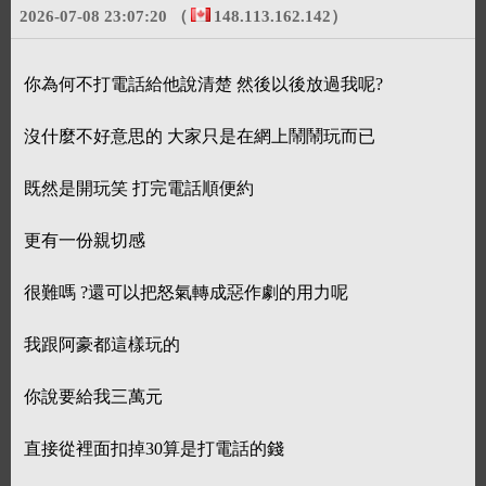
2026-07-08 23:07:20
（
148.113.162.142
）
你為何不打電話給他說清楚 然後以後放過我呢?
沒什麼不好意思的 大家只是在網上鬧鬧玩而已
既然是開玩笑 打完電話順便約
更有一份親切感
很難嗎 ?還可以把怒氣轉成惡作劇的用力呢
我跟阿豪都這樣玩的
你說要給我三萬元
直接從裡面扣掉30算是打電話的錢