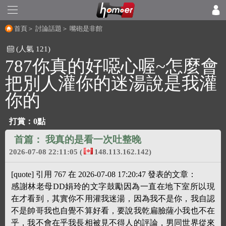
首頁
＞
討論話題
＞
嘴砲是非館
(人氣 121)
787你真的好噁心喔~怎麼會
把別人灌你的迷湯說是我灌
你的
打賞：
0點
首篇：
我真的是看一次吐整晚
2026-07-08 22:11:05
(
148.113.162.142)
[quote] 引用 767 在 2026-07-08 17:20:47 發表的文章：
感謝林老母DD娟玲的文字鼓勵因為一直在地下室所以現
在才看到，其實你不用灌我迷湯，因為我不是你，我自認
不是帥哥我也自覺不算好看，要說我乾扁臉薩小我也不在
乎，我不會在乎我長相被見不得人的評論，男同世界從來