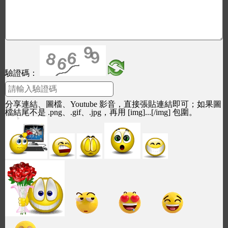
驗證碼：
分享連結、圖檔、Youtube 影音，直接張貼連結即可；如果圖
檔結尾不是 .png、.gif、.jpg，再用 [img]...[/img] 包圍。