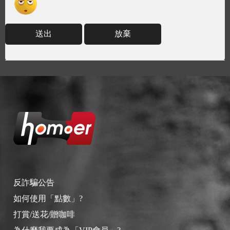
送出
放棄
反詐騙公告
如何使用「點數」?
打賞/送花/贈咖啡