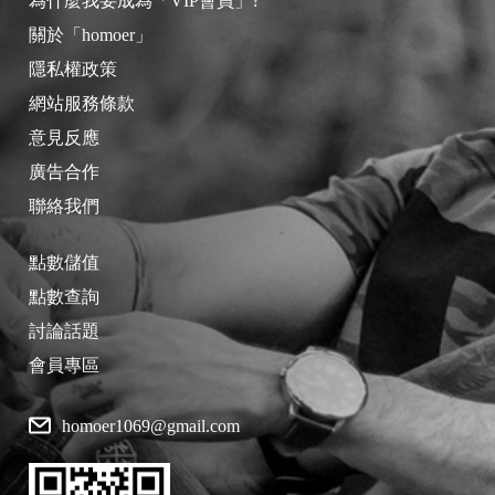
為什麼我要成為「VIP會員」?
關於「homoer」
隱私權政策
網站服務條款
意見反應
廣告合作
聯絡我們
點數儲值
點數查詢
討論話題
會員專區
homoer1069@gmail.com