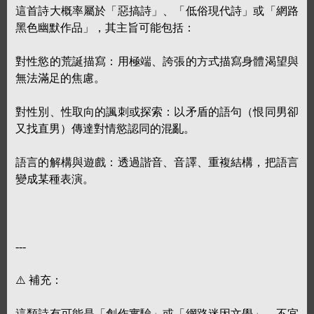
這首詩大概率屬於「惡搞詩」、「低俗現代詩」或「網路
黑色幽默作品」，其主旨可能包括：
對性慾的荒誕描寫：用極端、誇張的方式描寫身體渴望與
無法滿足的焦慮。
對性別、性取向的諷刺或探索：以矛盾的語句（恨同男卻
又找直男）傳達對情慾認同的混亂。
語言的解構與遊戲：透過諧音、音譯、重複結構，把語言
變成某種表演。
---
⚠️ 補充：
這類詩有可能是「創作實驗」或「網路迷因文學」，不宜