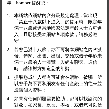
1
60
61
62
63
64
66
<<
...
...
>>
年，homoer 提醒您：
回覆611：
沒想到這首娟詩這麼有深度：❤️愛隨
本網站依網站內容分級規定處理，當出現
屎飛～
「禁止十八歲以下進入」的提示時，限定年
2025-07-16 15:54:59
（
49.216.184.173
）
滿十八歲或達當地國家法定年齡人士方可進
入，且願接受本網站各項條款，請務必遵
守；
引用
引用 Ai解詩時間：❤️愛隨屎飛～ 在 2025-07-16 15:38:35
若您已滿十八歲，亦不可將本網站之內容派
發表的文章：
發、傳閱、出售、出租、交給或借予年齡未
滿十八歲的人士瀏覽，與網友聊天、通信
引用
時，請讓對方知道您的年齡；
引用 娟迷 在 2025-07-16 14:42:53 發表的文章：
提醒您成年人都有可能會在網路上被騙，所
娟玲伯
以您千萬不要和網友有任何金錢上的往來並
大趴攬
透露個人資料；
娟肛空癢沒人幹
沒人幹
如果有任何問題需要協助，都可以找諮詢的
恨同男
對象，如家長、親友、學校，或者您可以信
止癢只能找直男