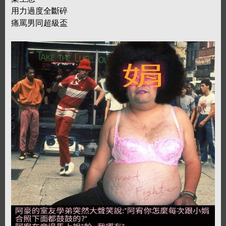
用力過度全斷碎
痛罵男同超級盃