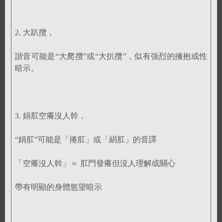
2. 大趴攬，
諧音可能是“大爬攬”或“大扒攬”，似有強烈的擁抱或性
暗示。
3. 娟肛空癢沒人幹，
“娟肛”可能是「捲肛」或「絹肛」的音譯
「空癢沒人幹」＝ 肛門發癢但沒人理解或關心
帶有明顯的身體慾望暗示