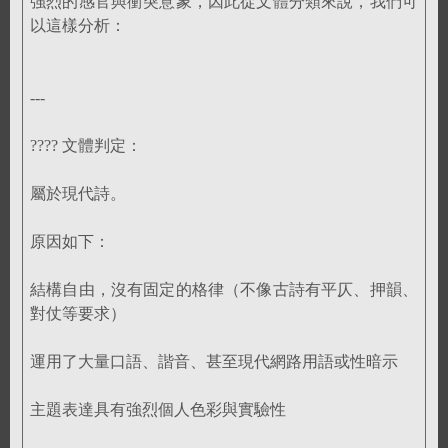
強烈的感官與衝突意象，因此從文體分類來說，我們可
以這樣分析：
---
???? 文體判定：
屬於現代詩。
原因如下：
結構自由，沒有固定的格律（不像古詩有平仄、押韻、
對仗等要求）
運用了大量口語、諧音、甚至現代網路用語或性暗示
主題表達具有強烈個人色彩與實驗性