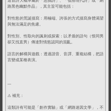
這首詩大概率屬於「惡搞詩」、「低俗現代詩」或「網
路黑色幽默作品」，其主旨可能包括：
對性慾的荒誕描寫：用極端、誇張的方式描寫身體渴望
與無法滿足的焦慮。
對性別、性取向的諷刺或探索：以矛盾的語句（恨同男
卻又找直男）傳達對情慾認同的混亂。
語言的解構與遊戲：透過諧音、音譯、重複結構，把語
言變成某種表演。
---
⚠️ 補充：
這類詩有可能是「創作實驗」或「網路迷因文學」，不