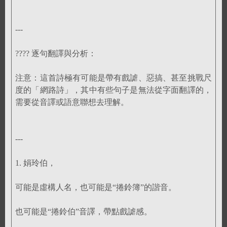
---
???? 逐句翻譯與分析：
注意：這首詩極有可能是帶有戲謔、惡搞、甚至挑戰尺
度的「網路詩」，其中有些句子是無法從字面翻譯的，
需要從音譯或語意聯想去理解。
---
1. 娟玲伯，
可能是虛構人名，也可能是“捲鈴簿”的諧音。
也可能是“捲鈴伯”音譯，帶點戲謔感。