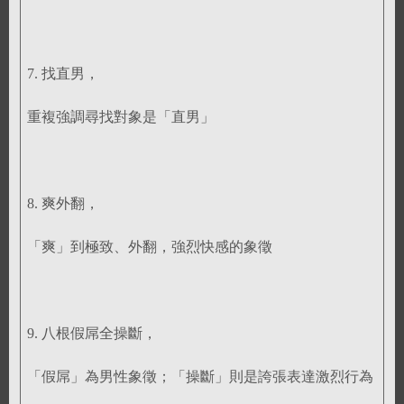
7. 找直男，
重複強調尋找對象是「直男」
8. 爽外翻，
「爽」到極致、外翻，強烈快感的象徵
9. 八根假屌全操斷，
「假屌」為男性象徵；「操斷」則是誇張表達激烈行為