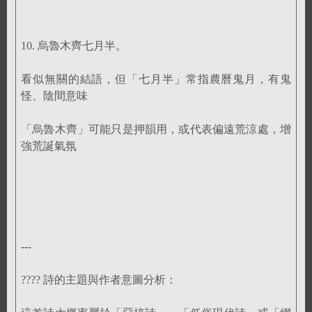
10. 烏魯木齊七月半。
看似無關的結語，但「七月半」常指農曆鬼月，有鬼
怪、陰間意味
「烏魯木齊」可能只是押韻用，或代表偏遠荒涼處，增
強荒誕氣氛
---
???? 詩的主題與作者意圖分析：