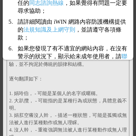
任的
同志諮詢熱線
，如果覺得有問題一定要
找直男
尋求協助；
爽外翻
八根假屌全操斷
請詳細閱讀由 iWIN 網路內容防護機構提供
烏魯木齊七月半
的
法規知識及上網守則
，並請遵守各項條
款；
如果您發現了有不適宜的網站內容，在沒有
這首文章的文體屬於現代詩。現代詩通常具有自由的形
警示的狀況下，顯示給未成年使用者，請
聯
式和語言，常常表達個人的情感、社會現象或生活經
絡我們
，謝謝您的合作。
驗，並不拘泥於傳統的韻律和結構。
逐句翻譯如下：
1. 娟玲伯， - 可能是某個人的名字或暱稱。
2. 大趴攬， - 可能指的是某種行為或狀態，具體意義不
明。
3. 娟肛空癢沒人幹， - 描述一種狀態，可能是孤獨或無
法被人進行某種動作或無人理睬。
4. 沒人幹， - 重複強調無法被人進行某種動作或無人理