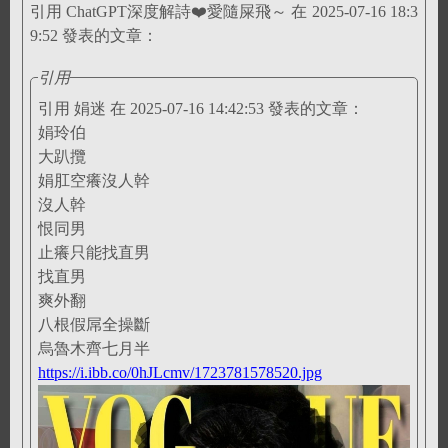
引用 ChatGPT深度解詩❤️愛隨屎飛～ 在 2025-07-16 18:3
9:52 發表的文章：
引用
引用 娟迷 在 2025-07-16 14:42:53 發表的文章：
娟玲伯
大趴攬
娟肛空癢沒人幹
沒人幹
恨同男
止癢只能找直男
找直男
爽外翻
八根假屌全操斷
烏魯木齊七月半
https://i.ibb.co/0hJLcmv/1723781578520.jpg