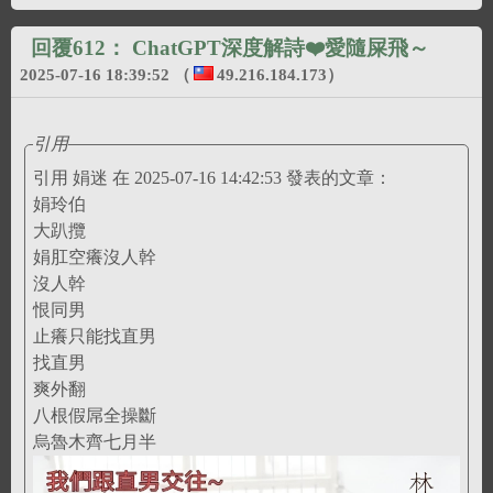
回覆612：
ChatGPT深度解詩❤️愛隨屎飛～
2025-07-16 18:39:52
（
49.216.184.173
）
引用
引用 娟迷 在 2025-07-16 14:42:53 發表的文章：
娟玲伯
大趴攬
娟肛空癢沒人幹
沒人幹
恨同男
止癢只能找直男
找直男
爽外翻
八根假屌全操斷
烏魯木齊七月半