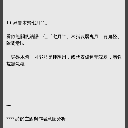
10. 烏魯木齊七月半。
看似無關的結語，但「七月半」常指農曆鬼月，有鬼怪、
陰間意味
「烏魯木齊」可能只是押韻用，或代表偏遠荒涼處，增強
荒誕氣氛
---
???? 詩的主題與作者意圖分析：