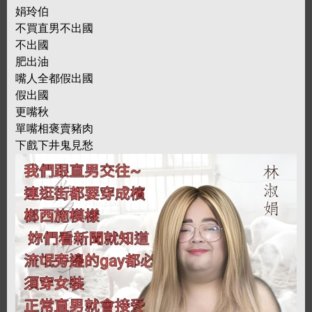
娟玲伯
不買直男不出國
不出國
肥出油
嘴人全都假出國
假出國
更嘴秋
單嘴相褒賣豬肉
下戲下井鬼見愁