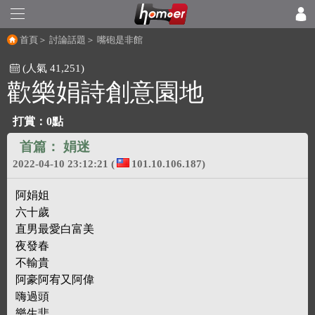
首頁
＞
討論話題
＞
嘴砲是非館
(人氣 41,251)
歡樂娟詩創意園地
打賞：
0點
首篇：
娟迷
2022-04-10 23:12:21
(
101.10.106.187)
阿娟姐
六十歲
直男最愛白富美
夜發春
不輸貴
阿豪阿宥又阿偉
嗨過頭
樂生悲