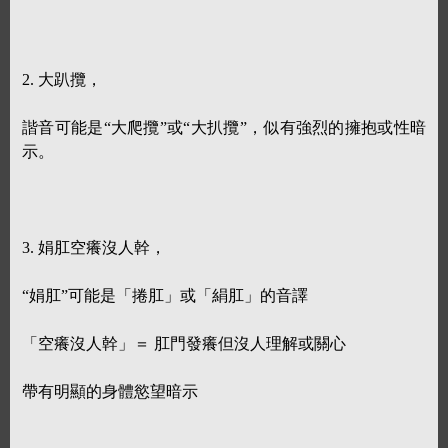
2. 大趴攬，
諧音可能是“大爬攬”或“大扒攬”，似有強烈的擁抱或性暗
示。
3. 娟肛空癢沒人幹，
“娟肛”可能是「捲肛」或「絹肛」的音譯
「空癢沒人幹」＝ 肛門發癢但沒人理解或關心
帶有明顯的身體慾望暗示