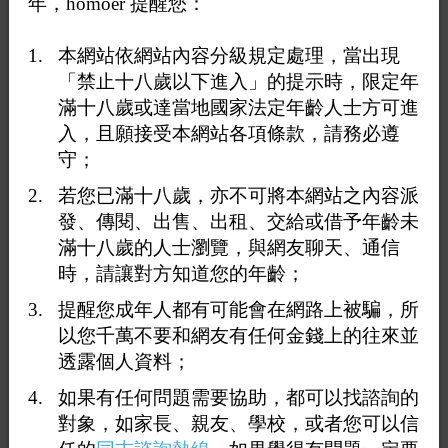
年，homoer 提醒您：
本網站依網站內容分級規定處理，當出現
「禁止十八歲以下進入」的提示時，限定年
滿十八歲或達當地國家法定年齡人士方可進
入，且願接受本網站各項條款，請務必遵
守；
若您已滿十八歲，亦不可將本網站之內容派
發、傳閱、出售、出租、交給或借予年齡未
1
40
41
42
43
44
<<
...
滿十八歲的人士瀏覽，與網友聊天、通信
時，請讓對方知道您的年齡；
回覆431：
123站著穿
提醒您成年人都有可能會在網路上被騙，所
2024-04-02 20:17:47
以您千萬不要和網友有任何金錢上的往來並
透露個人資料；
板主，背包達人又在罵人吸毒了，趕快封鎖他
如果有任何問題需要協助，都可以找諮詢的
打賞
送花
對象，如家長、親友、學校，或者您可以信