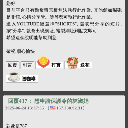
您好:
目前平台只有勁爆留言板無法執行此作業, 其他館如嘴砲
是非館, 心情分享管....等等都可執行此作業.
進入YOUTUBE後選擇"SHORTS", 選取想分享的短片,
按"分享", 就會出現網址, 複製網址到貼文即可.
希望這個說明能幫助到您.
敬祝 順心愉快
打賞
送花
送咖啡
回覆437：
想申請保護令的林淑娟
2025-06-24 13:37:55
（
157.230.92.31
）
對象是787