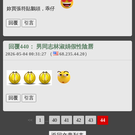
妳買張符貼鵝頭，乖仔
回覆440：
男同志林淑娟假性陰唇
2026-05-04 00:31:27
（
68.235.44.20
）
1
40
41
42
43
44
<<
...