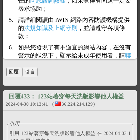
任的
同志諮詢熱線
，如果覺得有問題一定要
送咖啡
尋求協助；
請詳細閱讀由 iWIN 網路內容防護機構提供
的
法規知識及上網守則
，並請遵守各項條
回覆432：
123站著穿每天洗版影響他人權益
款；
2024-04-03 12:19:21
（
36.224.220.89
）
如果您發現了有不適宜的網站內容，在沒有
警示的狀況下，顯示給未成年使用者，請
聯
123站著穿每天洗版影響他人權益
絡我們
，謝謝您的合作。
回覆433：
123站著穿每天洗版影響他人權益
2024-04-30 10:12:41
（
36.224.214.129
）
引用
引用 123站著穿每天洗版影響他人權益 在 2024-04-03 1