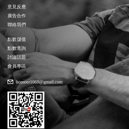
意見反應
廣告合作
聯絡我們
點數儲值
點數查詢
討論話題
會員專區
homoer1069@gmail.com