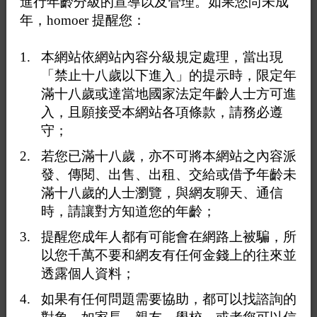
進行年齡分級的宣導以及管理。如果您尚未成
年，homoer 提醒您：
更別說新竹科學園區的竹科媽媽們孕育著全台灣的精英小
孩
本網站依網站內容分級規定處理，當出現
「禁止十八歲以下進入」的提示時，限定年
是怎樣喪失天良的人?才會拿兒童醫院的容積率去對比京
滿十八歲或達當地國家法定年齡人士方可進
華城案
入，且願接受本網站各項條款，請務必遵
守；
這個人不是普通的惡毒
若您已滿十八歲，亦不可將本網站之內容派
整個黨都沒救了
發、傳閱、出售、出租、交給或借予年齡未
滿十八歲的人士瀏覽，與網友聊天、通信
時，請讓對方知道您的年齡；
提醒您成年人都有可能會在網路上被騙，所
以您千萬不要和網友有任何金錢上的往來並
透露個人資料；
如果有任何問題需要協助，都可以找諮詢的