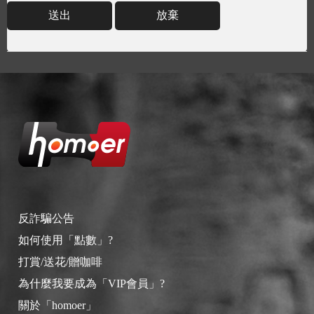
送出
放棄
反詐騙公告
如何使用「點數」?
打賞/送花/贈咖啡
為什麼我要成為「VIP會員」?
關於「homoer」