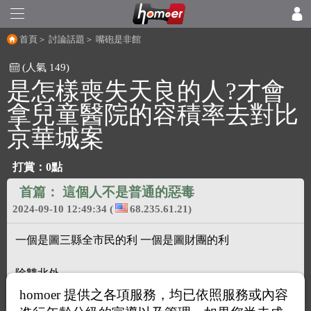
首頁
＞
討論話題
＞
嘴砲是非館
(人氣 149)
是怎樣喪失天良的人?才會
拿兒童醫院的容積率去對比
京華城案
打賞：
0點
首篇：
這個人不是普通的惡毒
2024-09-10 12:49:34
(
68.235.61.21)
一個是圖三縣全市民的利 一個是圖財團的利
除雙北外
homoer 提供之各項服務，均已依照服務或內容
其他縣市兒童醫療普遍缺乏