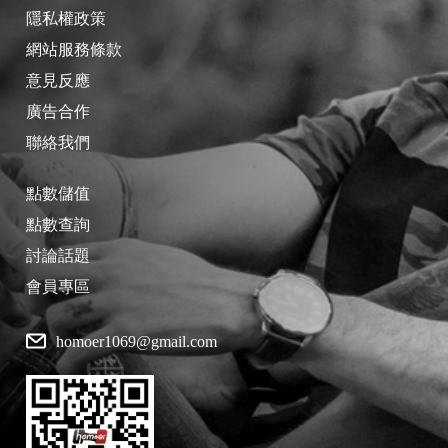
隱私權政策
網站服務條款
意見反應
廣告合作
聯絡我們
點數儲值
點數查詢
討論話題
會員專區
homoer1069@gmail.com