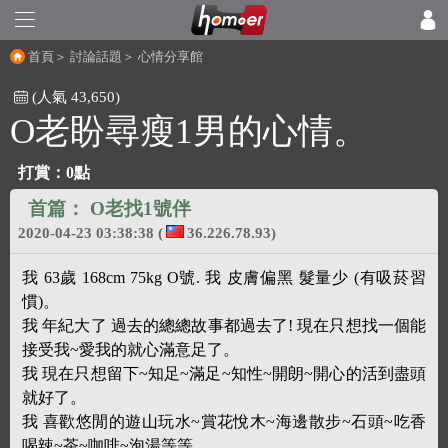
首頁
＞
討論話題
＞
心情分享館
(人氣 43,650)
O老盼尋瘦1男的心情。
打賞：
0點
首篇：
O老找1號伴
2020-04-23 03:38:38
(
36.226.78.93)
我 63歲 168cm 75kg O號. 我 皮膚偏黑 髮量少 (有吸菸習
慣)。
我 年紀大了 過去的總總故事都過去了! 現在只想找一個能
接受我~愛我的就心滿意足了。
我 現在只想留下~知足~滿足~知性~開朗~開心的活到盡頭
就好了。
我 喜歡悠閒的遊山玩水~賞花悅木~海邊散步~石頭~吃香
喝辣~茶~咖啡~泡湯等等。