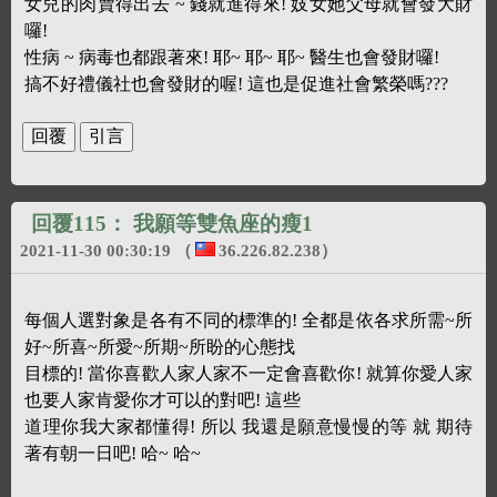
女兒的肉賣得出去 ~ 錢就進得來! 妓女她父母就會發大財
囉!
性病 ~ 病毒也都跟著來! 耶~ 耶~ 耶~ 醫生也會發財囉!
搞不好禮儀社也會發財的喔! 這也是促進社會繁榮嗎???
回覆115：
我願等雙魚座的瘦1
2021-11-30 00:30:19
（
36.226.82.238
）
每個人選對象是各有不同的標準的! 全都是依各求所需~所
好~所喜~所愛~所期~所盼的心態找
目標的! 當你喜歡人家人家不一定會喜歡你! 就算你愛人家
也要人家肯愛你才可以的對吧! 這些
道理你我大家都懂得! 所以 我還是願意慢慢的等 就 期待
著有朝一日吧! 哈~ 哈~