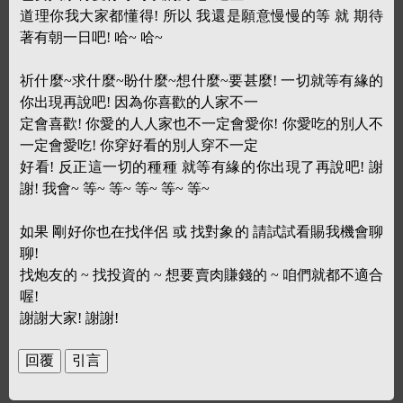
道理你我大家都懂得! 所以 我還是願意慢慢的等 就 期待
著有朝一日吧! 哈~ 哈~
祈什麼~求什麼~盼什麼~想什麼~要甚麼! 一切就等有緣的
你出現再說吧! 因為你喜歡的人家不一
定會喜歡! 你愛的人人家也不一定會愛你! 你愛吃的別人不
一定會愛吃! 你穿好看的別人穿不一定
好看! 反正這一切的種種 就等有緣的你出現了再說吧! 謝
謝! 我會~ 等~ 等~ 等~ 等~ 等~
如果 剛好你也在找伴侶 或 找對象的 請試試看賜我機會聊
聊!
找炮友的 ~ 找投資的 ~ 想要賣肉賺錢的 ~ 咱們就都不適合
喔!
謝謝大家! 謝謝!