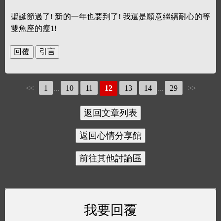
聖誕節過了! 新的一年也要到了! 我還是願意繼續耐心的等
雙魚座的瘦1!
1
10
11
12
13
14
29
<<
...
...
>>
我要回覆