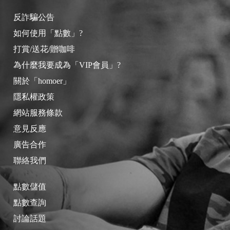
反詐騙公告
如何使用「點數」?
打賞/送花/贈咖啡
為什麼我要成為「VIP會員」?
關於「homoer」
隱私權政策
網站服務條款
意見反應
廣告合作
聯絡我們
點數儲值
點數查詢
討論話題