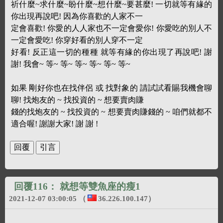
祈什麼~求什麼~盼什麼~想什麼~要甚麼! 一切就等有緣的
你出現再說吧! 因為你喜歡的人家不一
定會喜歡! 你愛的人人家也不一定會愛你! 你愛吃的別人不
一定會愛吃! 你穿好看的別人穿不一定
好看! 反正這一切的種種 就等有緣的你出現了再說吧! 謝
謝! 我會~ 等~ 等~ 等~ 等~ 等~ 等~
如果 剛好你也在找伴侶 或 找對象的 請試試看賜我機會聊
聊! 找炮友的 ~ 找投資的 ~ 想要賣肉賺
錢的找炮友的 ~ 找投資的 ~ 想要賣肉賺錢的 ~ 咱們就都不
適合喔! 謝謝大家! 謝 謝 !
回覆116：
就想等雙魚座的瘦1
2021-12-07 03:00:05
（
36.226.100.147
）