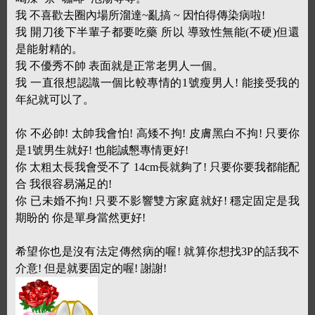
我 不喜歡去圈內場所溜達~亂搞 ~ 因怕得傳染病啦!
我 開刀後下半輩子都要吃藥 所以 導致性無能(不硬)但還
是能射精的。
我 不優秀不帥 表面就是正常老男人一個。
我 一直很想認識一個比較專情的1號瘦男人! 能接受我的
年紀就可以了。
你 不必帥! 太帥我會怕! 高矮不拘! 皮膚黑白不拘! 只要你
是1號男生就好! 也能誠懇專情更好!
你 太粗太長我會受不了 14cm長就夠了! 只要你要我都能配
合 我很容易滿足的!
你 已未婚不拘! 只要不影響雙方家庭就好! 穩定固定是我
期盼的 你是單身當然更好!
希望你也是沒有法定傳然病的喔! 就算你想找3P的話我不
介意! 但是就要固定的喔! 謝謝!