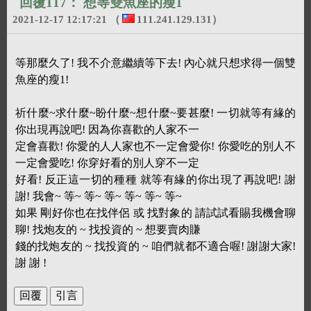
回覆117：
想等雙魚座的瘦1
2021-12-17 12:17:21
（
111.241.129.131
）
等那麼久了! 我不介意繼續等下去! 內心就只想求得一個雙
魚座的瘦1!
祈什麼~求什麼~盼什麼~想什麼~要甚麼! 一切就等有緣的
你出現再說吧! 因為你喜歡的人家不一
定會喜歡! 你愛的人人家也不一定會愛你! 你愛吃的別人不
一定會愛吃! 你穿好看的別人穿不一定
好看! 反正這一切的種種 就等有緣的你出現了再說吧! 謝
謝! 我會~ 等~ 等~ 等~ 等~ 等~ 等~
如果 剛好你也在找伴侶 或 找對象的 請試試看賜我機會聊
聊! 找炮友的 ~ 找投資的 ~ 想要賣肉賺
錢的找炮友的 ~ 找投資的 ~ 咱們就都不適合喔! 謝謝大家!
謝 謝 !