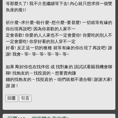
等那麼久了! 我不介意繼續等下去! 內心就只想求得一個雙
魚座的瘦1!
祈什麼~求什麼~盼什麼~想什麼~要甚麼! 一切就等有緣的
你出現再說吧! 因為你喜歡的人家不一
定會喜歡! 你愛的人人家也不一定會愛你! 你愛吃的別人不
一定會愛吃! 你穿好看的別人穿不一定
好看! 反正這一切的種種 就等有緣的你出現了再說吧! 謝
謝! 我會~ 等~ 等~ 等~ 等~ 等~ 等~
如果 剛好你也在找伴侶 或 找對象的 請試試看賜我機會聊
聊! 找炮友的 ~ 找投資的 ~ 想要賣肉賺
錢的找炮友的 ~ 找投資的 ~ 咱們就都不適合喔! 謝謝大家!
謝 謝 !