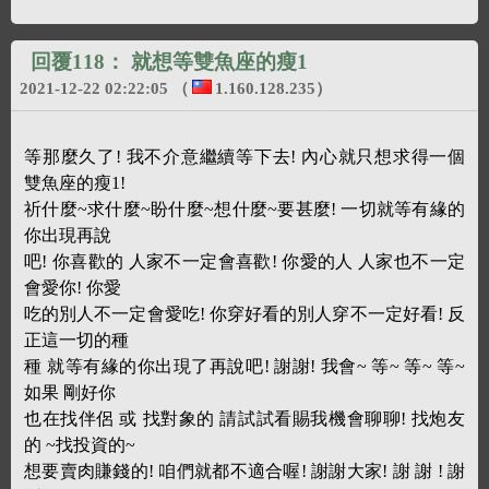
回覆118：
就想等雙魚座的瘦1
2021-12-22 02:22:05
（
1.160.128.235
）
等那麼久了! 我不介意繼續等下去! 內心就只想求得一個
雙魚座的瘦1!
祈什麼~求什麼~盼什麼~想什麼~要甚麼! 一切就等有緣的
你出現再說
吧! 你喜歡的 人家不一定會喜歡! 你愛的人 人家也不一定
會愛你! 你愛
吃的別人不一定會愛吃! 你穿好看的別人穿不一定好看! 反
正這一切的種
種 就等有緣的你出現了再說吧! 謝謝! 我會~ 等~ 等~ 等~
如果 剛好你
也在找伴侶 或 找對象的 請試試看賜我機會聊聊! 找炮友
的 ~找投資的~
想要賣肉賺錢的! 咱們就都不適合喔! 謝謝大家! 謝 謝 ! 謝