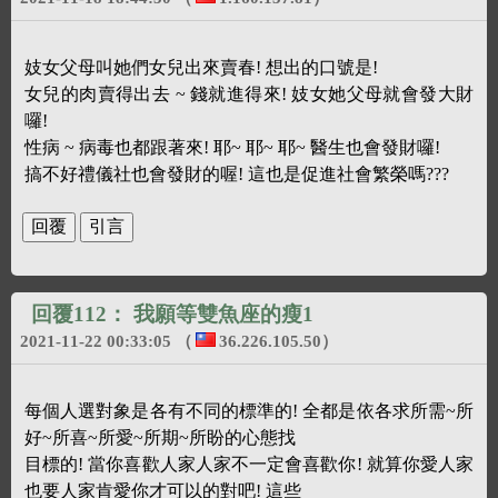
妓女父母叫她們女兒出來賣春! 想出的口號是!
女兒的肉賣得出去 ~ 錢就進得來! 妓女她父母就會發大財
囉!
性病 ~ 病毒也都跟著來! 耶~ 耶~ 耶~ 醫生也會發財囉!
搞不好禮儀社也會發財的喔! 這也是促進社會繁榮嗎???
回覆112：
我願等雙魚座的瘦1
2021-11-22 00:33:05
（
36.226.105.50
）
每個人選對象是各有不同的標準的! 全都是依各求所需~所
好~所喜~所愛~所期~所盼的心態找
目標的! 當你喜歡人家人家不一定會喜歡你! 就算你愛人家
也要人家肯愛你才可以的對吧! 這些