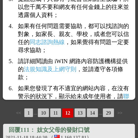
以您千萬不要和網友有任何金錢上的往來並
透露個人資料；
如果有任何問題需要協助，都可以找諮詢的
對象，如家長、親友、學校，或者您可以信
任的
同志諮詢熱線
，如果覺得有問題一定要
尋求協助；
請詳細閱讀由 iWIN 網路內容防護機構提供
的
法規知識及上網守則
，並請遵守各項條
款；
如果您發現了有不適宜的網站內容，在沒有
警示的狀況下，顯示給未成年使用者，請
聯
絡我們
，謝謝您的合作。
1
10
11
12
13
14
29
<<
...
...
>>
回覆111：
妓女父母的發財口號
2021-11-18 18:44:30
（
1.160.137.81
）