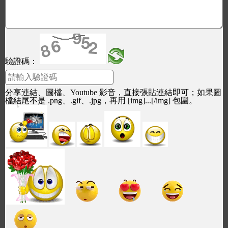
驗證碼：
分享連結、圖檔、Youtube 影音，直接張貼連結即可；如果圖
檔結尾不是 .png、.gif、.jpg，再用 [img]...[/img] 包圍。