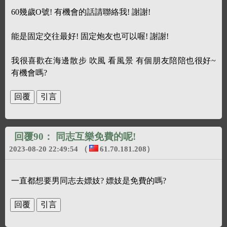
60幾歲O號! 有機會的話請聯絡我! 謝謝!
能是固定交往最好! 固定炮友也可以喔! 謝謝!
我很喜歡在海邊散步 吹風 看風景 有個朋友陪陪也很好~
有機會嗎?
回覆90：
同志互樂免費的呢!
2023-08-20 22:49:54
（
61.70.181.208
）
一直都想要男同志去嫖妓? 嫖妓是免費的嗎?