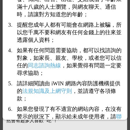
滿十八歲的人士瀏覽，與網友聊天、通信
時，請讓對方知道您的年齡；
提醒您成年人都有可能會在網路上被騙，所
以您千萬不要和網友有任何金錢上的往來並
透露個人資料；
如果有任何問題需要協助，都可以找諮詢的
對象，如家長、親友、學校，或者您可以信
任的
同志諮詢熱線
，如果覺得有問題一定要
1
7
8
9
10
11
15
尋求協助；
<<
...
...
>>
請詳細閱讀由 iWIN 網路內容防護機構提供
回覆81：
幾十年前我也年輕過
的
法規知識及上網守則
，並請遵守各項條
2023-08-03 23:53:09
（
61.70.181.208
）
款；
如果您發現了有不適宜的網站內容，在沒有
小鮮肉 一直以來不止是中老年人才喜歡! 只要是鮮嫩就自
警示的狀況下，顯示給未成年使用者，請
聯
然會有超多人喜歡 "吃" !
絡我們
，謝謝您的合作。