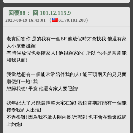
回覆88：
回 101.12.115.9
2023-08-19 16:43:01
（
61.70.181.208
）
老實回答你 是的我有一個BF 他放假時才會找我 他還有家
人小孩要照顧!
有時候放假也要陪家人! 他很顧家的! 所以 他不是常常能
和我見面!
我當然想有一個能常常陪伴我的人! 能三頭兩天的見見面
順便打一炮! 我
想歸我想! 畢竟 他還有家人要照顧!
我年紀大了只能選擇整天宅在家! 我也常期許能有一個能
接受我的人出現!
不過很難! 因為我不敢去圈內長所溜達! 也不會在勁爆或網
上約炮!