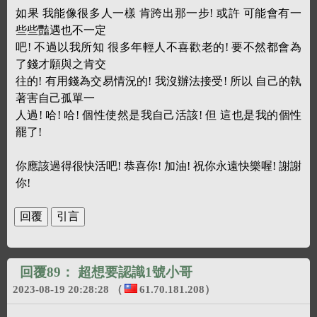
如果 我能像很多人一樣 肯跨出那一步! 或許 可能會有一
些些豔遇也不一定
吧! 不過以我所知 很多年輕人不喜歡老的! 要不然都會為
了錢才願與之肯交
往的! 有用錢為交易情況的! 我沒辦法接受! 所以 自己的執
著害自己孤單一
人過! 哈! 哈! 個性使然是我自己活該! 但 這也是我的個性
罷了!
你應該過得很快活吧! 恭喜你! 加油! 祝你永遠快樂喔! 謝謝
你!
回覆89：
超想要認識1號小哥
2023-08-19 20:28:28
（
61.70.181.208
）