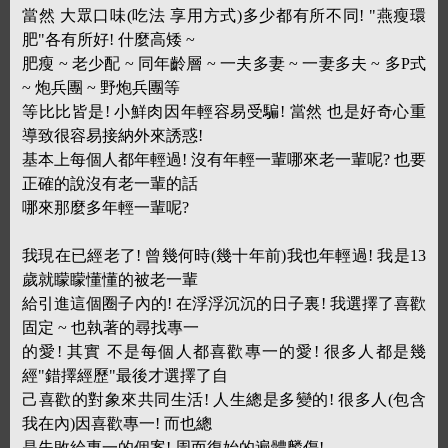
當然 大眾口味(吃法 享用方式)多少都有所不同! "燕瘦環
肥"各有所好! 什麼高矮 ~
肥瘦 ~ 老少配 ~ 同年齡層 ~ 一夫多妻 ~ 一妻多夫 ~ 多P式
~ 炮兵團 ~ 野炮兵團等
等比比皆是! 小鮮肉因年輕容易受騙! 當然 也是好奇心重
導致很容易接納外來誘惑!
基本上每個人都年輕過! 沒有年輕一輩哪來老一輩呢? 也要
正確的說沒有老一輩的話
哪來那麼多年輕一輩呢?
我現在已經老了! 曾幾何時(幾十年前)我也年輕過! 我是13
歲就矇矇懂懂的被老一輩
給引進這個圈子內的! 在浮浮沉沉的日子裏! 我選擇了喜歡
固定 ~ 也執著的尋找專一
的愛! 其實 不是每個人都喜歡專一的愛! 很多人都是幾
經"錯擇經歷"最後才選擇了自
己喜歡的對象來共同生活! 人生總是多變的! 很多人(包含
我在內)因喜歡專一! 而也總
是失敗給專一的個案! 周而復始的遍體麟傷!