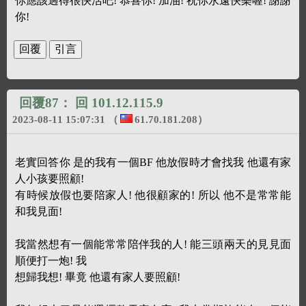
你應該過得很快活吧! 恭喜你! 加油! 祝你永遠快樂喔! 謝謝
你!
回覆87：
回 101.12.115.9
2023-08-11 15:07:31
（
61.70.181.208
）
老實回答你 是的我有一個BF 他放假時才會找我 他還有家
人小孩要照顧!
有時候放假也要陪家人! 他很顧家的! 所以 他不是常常能
和我見面!
我當然想有一個能常常陪伴我的人! 能三頭兩天的見見面
順便打一炮! 我
想歸我想! 畢竟 他還有家人要照顧!