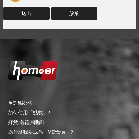
送出
放棄
反詐騙公告
如何使用「點數」?
打賞/送花/贈咖啡
為什麼我要成為「VIP會員」?