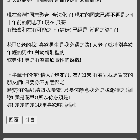
現在台灣"同志聚合"合法化了! 現在的同志已經不再是3~4
十年前的同志了! 現在 只要
有機會和在有可能之下 (結婚) 已經是"潮起之姿"了!
花甲O老的我! 喜歡男生是我必選之路! 人老了就特別喜歡
年輕的男生! 對於精壯型的1
號男生! 更是有整體欣賞性的感觀!
下半輩子的伴? 情人? 炮友? 朋友? 如果 有看完我這篇文的
朋友們! 只要你不介意跟老
頭交往的話! 請跟我聯繫! 只要你願意我必是誠懇待之! 謝
謝! 我是花甲O所以你必須是1
喔! 瘦瘦的瘦1我更喜歡喔! 謝謝!