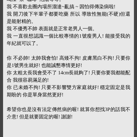
我 不喜歡去圈內場所溜達~亂搞 ~ 因怕得傳染病啦!
我 開刀後下半輩子都要吃藥 所以 導致性無能(不硬)但還
是能射精的。
我 不優秀不帥 表面就是正常老男人一個。
我 一直很想認識一個比較專情的1號瘦男人! 能接受我的
年紀就可以了。
你 不必帥! 太帥我會怕! 高矮不拘! 皮膚黑白不拘! 只要你
是1號男生就好! 也能誠懇專情更好!
你 太粗太長我會受不了 14cm長就夠了! 只要你要我都能配
合 我很容易滿足的!
你 已未婚不拘! 只要不影響雙方家庭就好! 穩定固定是我
期盼的 你是單身當然更好!
希望你也是沒有法定傳然病的喔! 就算你想找3P的話我不
介意! 但是就要固定的喔! 謝謝!