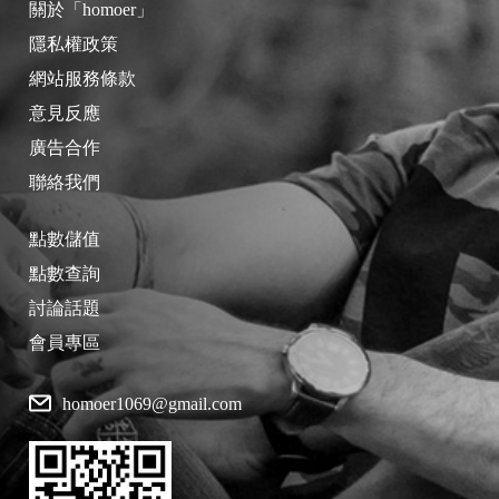
關於「homoer」
隱私權政策
網站服務條款
意見反應
廣告合作
聯絡我們
點數儲值
點數查詢
討論話題
會員專區
homoer1069@gmail.com