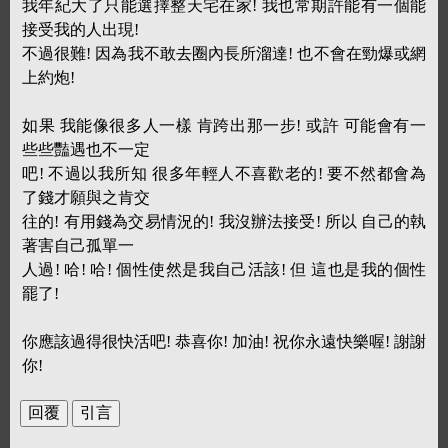
我年紀大了只能選擇整天宅在家! 我也常期許能有一個能
接受我的人出現!
不過很難! 因為我不敢去圈內長所溜達! 也不會在勁爆或網
上約炮!
如果 我能像很多人一樣 肯跨出那一步! 或許 可能會有一
些些豔遇也不一定
吧! 不過以我所知 很多年輕人不喜歡老的! 要不然都會為
了錢才願與之肯交
往的! 有用錢為交易情況的! 我沒辦法接受! 所以 自己的執
著害自己孤單一
人過! 哈! 哈! 個性使然是我自己活該! 但 這也是我的個性
罷了!
你應該過得很快活吧! 恭喜你! 加油! 祝你永遠快樂喔! 謝謝
你!