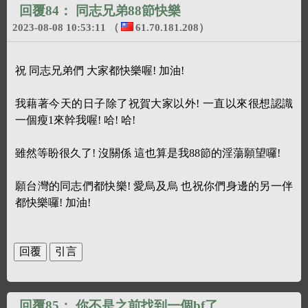
回覆84：
同志兄弟88節快樂
2023-08-08 10:53:11
（
61.70.181.208
）
祝 同志兄弟們 大家都快樂喔! 加油!
我藉著今天的日子除了祝賀大家以外! 一直以來很想認識
一個瘦1來幹我喔! 哈! 哈!
雖然等盼很久了! 沒關係 這也算是我88節的淫蕩願望囉!
願台灣的同志們都快樂! 愛烏及烏 也祝你們身邊的另一伴
都快樂囉! 加油!
回覆85：
你不是之前找到一個bf了