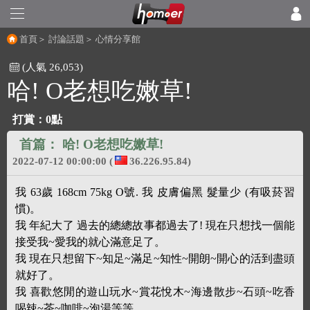
首頁
＞
討論話題
＞
心情分享館
(人氣 26,053)
哈! O老想吃嫩草!
打賞：
0點
首篇：
哈! O老想吃嫩草!
2022-07-12 00:00:00
(
36.226.95.84)
我 63歲 168cm 75kg O號. 我 皮膚偏黑 髮量少 (有吸菸習
慣)。
我 年紀大了 過去的總總故事都過去了! 現在只想找一個能
接受我~愛我的就心滿意足了。
我 現在只想留下~知足~滿足~知性~開朗~開心的活到盡頭
就好了。
我 喜歡悠閒的遊山玩水~賞花悅木~海邊散步~石頭~吃香
喝辣~茶~咖啡~泡湯等等。