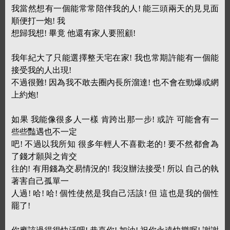
我當然想有一個能常常陪伴我的人! 能三頭兩天的見見面
順便打一炮! 我
想歸我想! 畢竟 他還有家人要照顧!
我年紀大了只能選擇整天宅在家! 我也常期許能有一個能
接受我的人出現!
不過很難! 因為我不敢去圈內長所溜達! 也不會在勁爆或網
上約炮!
如果 我能像很多人一樣 肯跨出那一步! 或許 可能會有一
些些豔遇也不一定
吧! 不過以我所知 很多年輕人不喜歡老的! 要不然都會為
了錢才願與之肯交
往的! 有用錢為交易情況的! 我沒辦法接受! 所以 自己的執
著害自己孤單一
人過! 哈! 哈! 個性使然是我自己活該! 但 這也是我的個性
罷了!