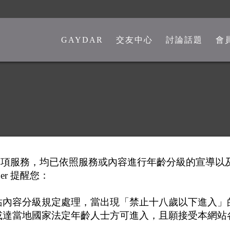
GAYDAR
交友中心
討論話題
會
一般交友中心
勁爆留言板
另類交友中心
嘴砲是非館
熊猴交友中心
心情分享館
中老年交友中心
時事觀點
彩虹政治版
供之各項服務，均已依照服務或內容進行年齡分級的宣導
篇：
桃園市立游泳池同志多嗎
新聞講堂
er 提醒您：
同志文學館
站內容分級規定處理，當出現「禁止十八歲以下進入」
或達當地國家法定年齡人士方可進入，且願接受本網站
激情文學館