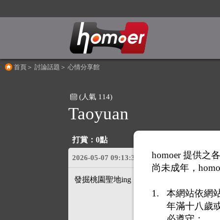
首頁
＞
討論話題
＞
心情分享館
(人氣 114)
Taoyuan
打賞：
0點
homoer 提
首
2026-05-07 09:13:39
(
27.51.65.171)
尚未成年，homo
發掘桃園聖地ing
本網站依網
年滿十八歲
必遵守；