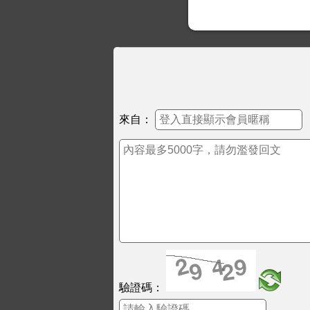
來自：
驗證碼：