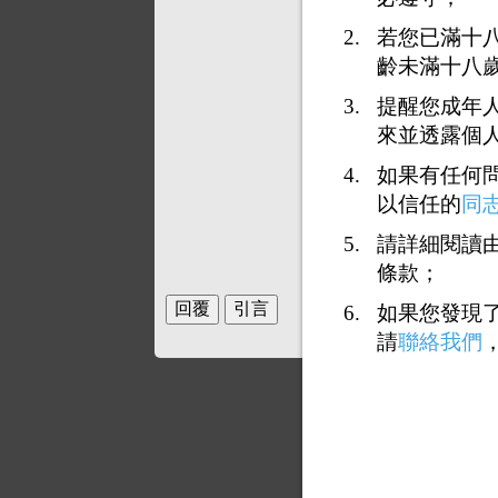
若您已滿十
齡未滿十八
提醒您成年
來並透露個
如果有任何
以信任的
同
請詳細閱讀由
條款；
如果您發現
請
聯絡我們