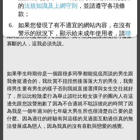
的
法規知識及上網守則
，並請遵守各項條
多沒去過的餐廳，我喜歡郊外喜歡接觸大自然另外我非常
款；
喜歡狗狗，貓派與狗派，狗派的人跟我會比較適合，希望
你將來也有計畫養一隻狗兒子毛小孩，希望你是一個心腸
如果您發現了有不適宜的網站內容，在沒有
柔軟並且有愛心的男人。我欣賞脾氣溫和性格穩定有愛心
警示的狀況下，顯示給未成年使用者，請
聯
陽剛的男人是條漢子的感覺。我不欣賞扭捏模稜兩可優柔
絡我們
，謝謝您的合作。
寡斷的人，這我必須先說。
如果學生時期你是一個跟很多同學都能侃侃而談的男生跟
我會挺適合的，我欣賞不扭捏然後落落大方的男生，我覺
得男生要有男生的樣子否則我就直接選擇與女生交往就好
了，所以比較陰柔行為舉止談吐比較女孩子的圈內人在這
邊先跟您說聲抱歉了因為不合適就不耽誤彼此的時間了因
為我是一個年過30的七年級大男生所也很清楚自己要的是
什麼。因為過往的經驗有與這樣的見過面互動過但真的無
法發展成為戀人，因為我真的沒有喜歡與戀愛的感覺。