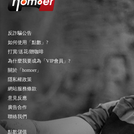
反詐騙公告
如何使用「點數」?
打賞/送花/贈咖啡
為什麼我要成為「VIP會員」?
關於「homoer」
隱私權政策
網站服務條款
意見反應
廣告合作
聯絡我們
點數儲值