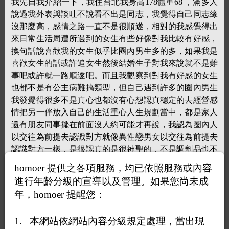
我先自我介紹一下，我住台北我身高178體重68 ，滿多人
說過我外表與談吐不說看不出是同志，我覺得自己同志緣
沒那麼高，感情之路一直不是很順遂，相對的我感覺得出
來日常生活周遭所遇到的女生有些好像對我比較有好感，
換句話說喜歡我的女生似乎比圈內男生多的多，如果我是
喜歡女生的話或許追女生然後結婚生子對我來說就不是難
事吧或許就一路順遂吧。而且我觀察到對我有好感的女生
也都不是有公主病難搞類型，但自己遇到許多的圈內男生
我發覺得很多不是真心也都沒有心想認真穩定的去經營感
情把另一伴放入自己的生活重心人生規劃當中，都是家人
還有朋友同事擺在前面沒人約可能才再說，我認為圈內人
以交往為前提去認識對方就像異性戀男女以交往為前提去
認識對方一樣，是很認真的是很神聖的，不是調劑品也不
是什麼替代品，而是交往後要走一輩子的人像夫妻一樣互
homoer 提供之各項服務，均已依照服務或內容
相扶持互相鼓勵互相幫助，對方生病了甚至請假陪另一伴
進行年齡分級的宣導以及管理。如果您尚未成
看醫生照顧他，沒錯你看到這邊會覺得我所說的實屬感
年，homoer 提醒您：
動，很多圈內人聊得好好的會突然消失不見封鎖你之類的
但是並沒有任何爭執與不開心或是圈內人交往(是已經在
本網站依網站內容分級規定處理，當出現
一起的喔) 可能覺得不適合或是遇到更喜歡的又或是一些