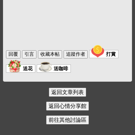
打賞
送花
送咖啡