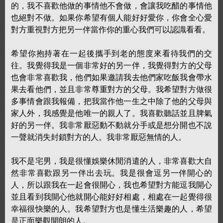
的，我不喜歡他做的事情他不會做，會讓我吃醋的事情他
也絕對不做。如果你希望有個人能好好愛你，你會全心愛
對方重視對方把另一伴當作你的重心我們可以認識看看。
希望你抱持著在一起後攜手到老的態度來看待我們的交
往。我覺得我是一個非常好的另一伴，我覺得對方的父母
也會非常喜歡我，他們如果邀請我去他們家吃飯我會帶水
果去看他們，並且非常尊重對方的父母。我希望對方做很
多事情會跟我報備，把我當作他一生之中除了他的父母與
家人外，我感覺是他唯一的親人了。我喜歡聽話並且脾氣
好的另一伴。我非常厭惡動不動就分手或是想分開也不說
一聲就消失封鎖對方的人。我非常厭惡無情的人。
我不是宅男，我是很懂娛樂休閒消遣的人，非常喜歡大自
然非常喜歡跟另一伴出去玩。我是很會逗另一伴開心的
人，所以跟我在一起會很開心，我也希望對方能逗我開心
並且看到我開心他就開心能好好相處，相處在一起覺得很
幸福很快樂的人。我希望對方也是懂生活樂趣的人，希望
是正面樂觀開朗的人。