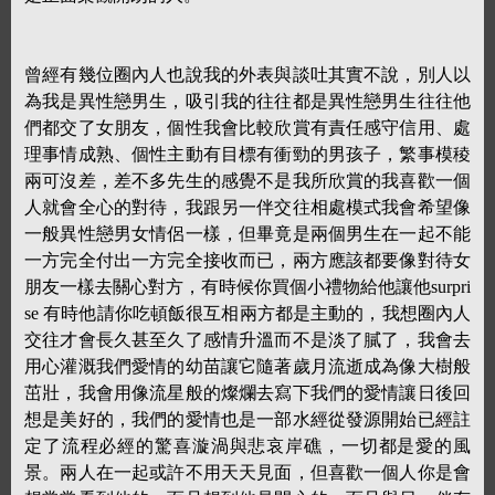
曾經有幾位圈內人也說我的外表與談吐其實不說，別人以
為我是異性戀男生，吸引我的往往都是異性戀男生往往他
們都交了女朋友，個性我會比較欣賞有責任感守信用、處
理事情成熟、個性主動有目標有衝勁的男孩子，繁事模稜
兩可沒差，差不多先生的感覺不是我所欣賞的我喜歡一個
人就會全心的對待，我跟另一伴交往相處模式我會希望像
一般異性戀男女情侶一樣，但畢竟是兩個男生在一起不能
一方完全付出一方完全接收而已，兩方應該都要像對待女
朋友一樣去關心對方，有時候你買個小禮物給他讓他surpri
se 有時他請你吃頓飯很互相兩方都是主動的，我想圈內人
交往才會長久甚至久了感情升溫而不是淡了膩了，我會去
用心灌溉我們愛情的幼苗讓它隨著歲月流逝成為像大樹般
茁壯，我會用像流星般的燦爛去寫下我們的愛情讓日後回
想是美好的，我們的愛情也是一部水經從發源開始已經註
定了流程必經的驚喜漩渦與悲哀岸礁，一切都是愛的風
景。兩人在一起或許不用天天見面，但喜歡一個人你是會