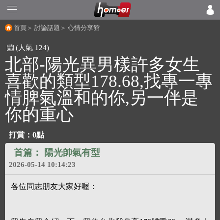
首頁
＞
討論話題
＞
心情分享館
(人氣 124)
北部-陽光異男樣許多女生
喜歡的類型178.68,找專一專
情脾氣溫和的你,另一伴是
你的重心
打賞：0點
首篇：
陽光帥氣有型
2026-05-14 10:14:23
各位同志朋友大家好喔：