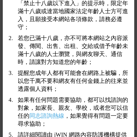
「禁止十八歲以下進入」的提示時，限定年
爭執吵架就突然封鎖對方，我不希望我即將遇到的人是這
滿十八歲或達當地國家法定年齡人士方可進
樣子的，希望你不會，異性戀夫妻哪對夫妻不吵架呢，所
以我
入，且願接受本網站各項條款，請務必遵
希望將來不會因為一些小爭執而突然消不理對方或是分
守；
手..等等。
若您已滿十八歲，亦不可將本網站之內容派
發、傳閱、出售、出租、交給或借予年齡未
滿十八歲的人士瀏覽，與網友聊天、通信
我覺得很多事情講開比較好，而且透過網路上結識這樣陌
時，請讓對方知道您的年齡；
生的兩個人生活習慣與背景一定有很大的不同從朋友慢慢
發展成為情人，與親密的家人父母從小大到都會吵過架更
提醒您成年人都有可能會在網路上被騙，所
何況與情人，所以希望在一起後你莫忘初衷莫忘了當時為
以您千萬不要和網友有任何金錢上的往來並
何在一起你為何喜歡他，吵完架給彼此一些時間與空間冷
透露個人資料；
靜一下再好好的溝通，當有天或許覺得聚散終有時無不散
的宴席可能分開是最好的結果也能把話講開好好的溝通完
如果有任何問題需要協助，都可以找諮詢的
去祝福彼此找到更適合的人當然這一步是萬不得已的。
對象，如家長、親友、學校，或者您可以信
任的
同志諮詢熱線
，如果覺得有問題一定要
尋求協助；
希望我們能培養非常多元的興趣一起就從事些休閒活動也
請詳細閱讀由 iWIN 網路內容防護機構提供
會一起去運動一起品味生活，希望你也非常喜歡去嘗試許