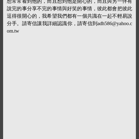
想常常看到他的，而且想到他是開心的，而且與另一伴有
說完的事分享不完的事情與好笑的事情，彼此都會把彼此
逗得很開心的，我希望我們都有一個共識在一起不輕易說
分手。請寄信讓我詳細認識你，請寄信到adh586@yahoo.c
om.tw