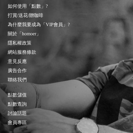
如何使用「點數」?
打賞/送花/贈咖啡
為什麼我要成為「VIP會員」?
關於「homoer」
隱私權政策
網站服務條款
意見反應
廣告合作
聯絡我們
點數儲值
點數查詢
討論話題
會員專區