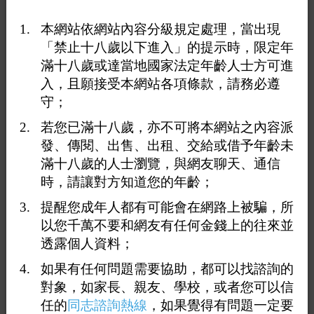
本網站依網站內容分級規定處理，當出現
「禁止十八歲以下進入」的提示時，限定年
滿十八歲或達當地國家法定年齡人士方可進
入，且願接受本網站各項條款，請務必遵
守；
若您已滿十八歲，亦不可將本網站之內容派
發、傳閱、出售、出租、交給或借予年齡未
滿十八歲的人士瀏覽，與網友聊天、通信
時，請讓對方知道您的年齡；
提醒您成年人都有可能會在網路上被騙，所
以您千萬不要和網友有任何金錢上的往來並
透露個人資料；
如果有任何問題需要協助，都可以找諮詢的
打賞
對象，如家長、親友、學校，或者您可以信
任的
同志諮詢熱線
，如果覺得有問題一定要
送花
送咖啡