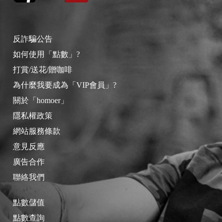
反詐騙公告
如何使用「點數」?
打賞/送花/贈咖啡
為什麼我要成為「VIP會員」?
關於「homoer」
隱私權政策
網站服務條款
意見反應
廣告合作
聯絡我們
點數儲值
點數查詢