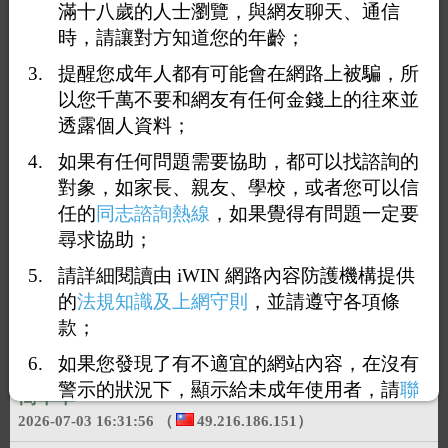
滿十八歲的人士瀏覽，與網友聊天、通信
時，請讓對方知道您的年齡；
提醒您成年人都有可能會在網路上被騙，所
以您千萬不要和網友有任何金錢上的往來並
透露個人資料；
如果有任何問題需要協助，都可以找諮詢的
對象，如家長、親友、學校，或者您可以信
任的
同志諮詢熱線
，如果覺得有問題一定要
尋求協助；
請詳細閱讀由 iWIN 網路內容防護機構提供
的
法規知識及上網守則
，並請遵守各項條
款；
如果您發現了有不適宜的網站內容，在沒有
回覆1：
能一起面對生活，能一起迎接未來，簡
警示的狀況下，顯示給未成年使用者，請
聯
簡單單
絡我們
，謝謝您的合作。
2026-07-03 16:31:56
（
49.216.186.151
）