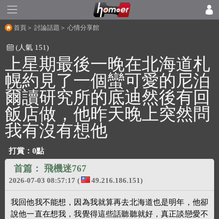
首頁
＞
討論話題
＞
心情分享館
(人氣 151)
上星期最後一晚在北海道札
幌約見了一個蠻可愛的尼泊
爾讀研究所的底迪然後有回
飯店做，他昨天晚上突然問
我有沒有想他
打賞：
0點
首篇：
飛機迷767
2026-07-03 08:57:17
(
49.216.186.151)
我回他我不能想，因為我就算再去北海道也是明年，他卻
說他一直在想我，我覺得這些話聽聽就好，真正談戀愛不