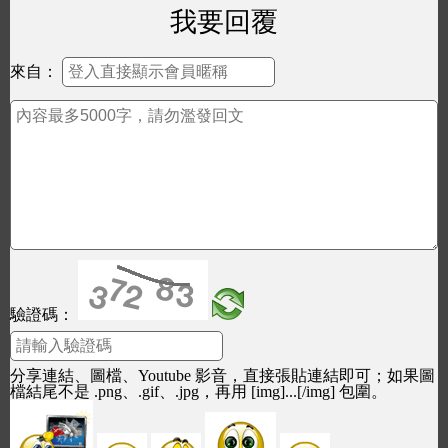
我要回覆
來自：
驗證碼：
分享連結、圖檔、Youtube 影音，直接張貼連結即可；如果圖
檔結尾不是 .png、.gif、.jpg，再用 [img]...[/img] 包圍。