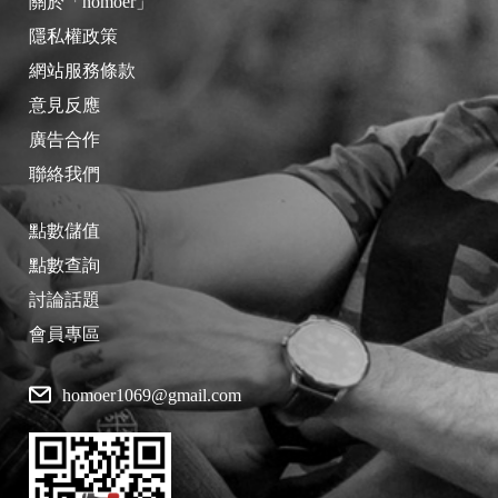
關於「homoer」
隱私權政策
網站服務條款
意見反應
廣告合作
聯絡我們
點數儲值
點數查詢
討論話題
會員專區
homoer1069@gmail.com