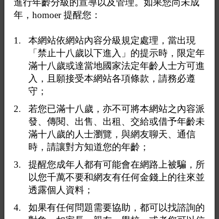
進行年齡分級的宣導以及管理。如果您尚未成
約了5.6個了 給我的感覺非常好 都是一些很有禮貌 而且沒
年，homoer 提醒您：
有那些奇奇怪怪的人 最方便的我覺得就是 可以無時無刻
給我匹配附近的對友 去哪裡都可以找到自己喜歡的類型
我覺得這點是最好的 我希望我的分享可以讓很多志同道合
本網站依網站內容分級規定處理，當出現
的人找到家 下面我把聯絡方式放下面 有需要的可以添加
「禁止十八歲以下進入」的提示時，限定年
一下 對了 我是嘉義的小佑 大家社區搜索一下就可以和我
滿十八歲或達當地國家法定年齡人士方可進
匹配見面啦 當然啦 我也是挑顏值的喔 和我匹配需要先和
入，且願接受本網站各項條款，請務必遵
我視訊認證喔 嘉義 嘉義 嘉義 大家有需要可以自行添加
守；
若您已滿十八歲，亦不可將本網站之內容派
發、傳閱、出售、出租、交給或借予年齡未
社區聯絡人TG:Luonyg
滿十八歲的人士瀏覽，與網友聊天、通信
時，請讓對方知道您的年齡；
提醒您成年人都有可能會在網路上被騙，所
以您千萬不要和網友有任何金錢上的往來並
透露個人資料；
如果有任何問題需要協助，都可以找諮詢的