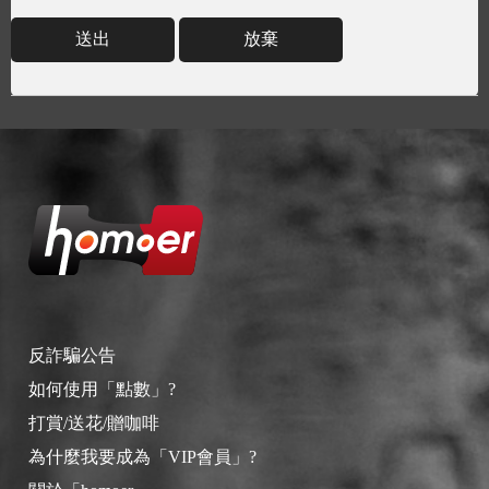
送出
放棄
反詐騙公告
如何使用「點數」?
打賞/送花/贈咖啡
為什麼我要成為「VIP會員」?