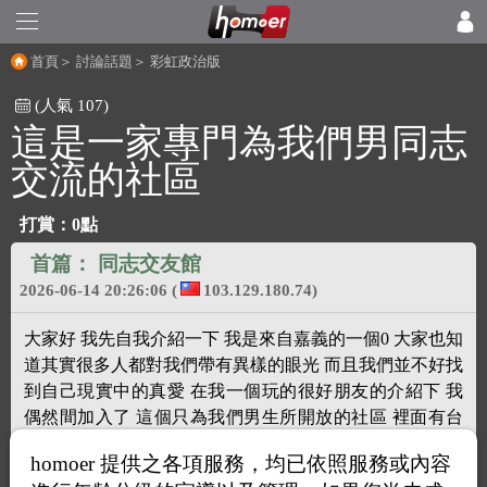
首頁
＞
討論話題
＞
彩虹政治版
(人氣 107)
這是一家專門為我們男同志
交流的社區
打賞：
0點
首篇：
同志交友館
2026-06-14 20:26:06
(
103.129.180.74)
大家好 我先自我介紹一下 我是來自嘉義的一個0 大家也知
道其實很多人都對我們帶有異樣的眼光 而且我們並不好找
到自己現實中的真愛 在我一個玩的很好朋友的介紹下 我
偶然間加入了 這個只為我們男生所開放的社區 裡面有台
灣 香港 大陸 新加坡 日本 韓國 很多個地區的朋友都在裡
homoer 提供之各項服務，均已依照服務或內容
面交流 而且最重要的是 全部都是真實的 我本人在裡面也