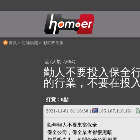
首頁
＞
討論話題
＞
彩虹政治版
(人氣 2,664)
勸人不要投入保全
的行業，不要在投
打賞：
0點
首
2021-11-01 01:18:30
(
185.167.116.16)
勸年輕人不要來當保全
保全公司，保全業者都很黑暗
都是吸血鬼，每間保全公司很黑