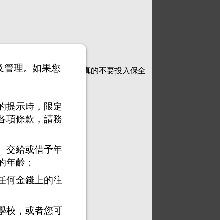
以及管理。如果您
，『製造業，科技業』，真的不要投入保全
的提示時，限定
各項條款，請務
、交給或借予年
的年齡；
任何金錢上的往
學校，或者您可