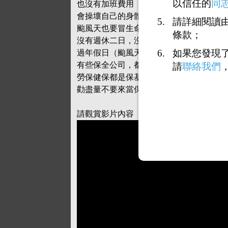
以信任的
同
也沒有加班費用
會操壞自己的身體
請詳細閱讀由
颱風天也要冒生命危險去站哨
條款；
沒有週休二日，沒有見紅就放，也沒有加
如果您發現
過年假日（颱風天）出勤沒有加班費用
有些保全公司，都沒有年資，也沒有特休
請
聯絡我們
勞保健保都是保基本工資，保全業很黑暗
勸盡量不要來當保全
請觀賞影片內容