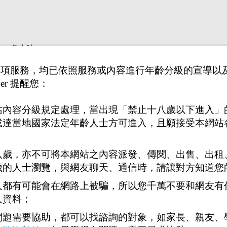
300多小時
薪制現在都165～168元，但是台灣保全業通常只給,90～100元
供之各項服務，均已依照服務或內容進行年齡分級的宣導
全業沒有公司分紅，國內外旅遊，年終獎金，要投入其它的行業
er 提醒您：
站內容分級規定處理，當出現「禁止十八歲以下進入」
或達當地國家法定年齡人士方可進入，且願接受本網站
八歲，亦不可將本網站之內容派發、傳閱、出售、出租
歲的人士瀏覽，與網友聊天、通信時，請讓對方知道您
人都有可能會在網路上被騙，所以您千萬不要和網友有
人資料；
問題需要協助，都可以找諮詢的對象，如家長、親友、