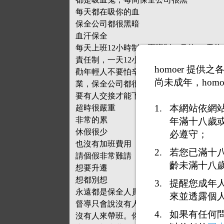
每天都在吸你的血
保全公司都很黑暗
血汗保全
每天上班12小時制（兩班制）月休4-6天約
責任制，一天12小時只給1200元，都是用時
homoer 提
勸年輕人不要怕辛苦，不要害怕壓力，保
尚未成年，homo
業，保全公司都很黑暗，黑暗保全業
要有人交接才能下班
本網站依網
超時很嚴重
非常的累
年滿十八歲
休假很少
必遵守；
也沒有加班費用
若您已滿十
請個假非常難請
齡未滿十八
想要升遷
想都別想
提醒您成年
永遠都是保全人員
來並透露個
督導只會說沒有人
如果有任何
沒有人來帶班。你就要連續上36小時