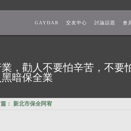
GAYDAR
交友中心
討論話題
會
一般交友中心
勁爆留言板
另類交友中心
嘴砲是非館
熊猴交友中心
心情分享館
行業，勸人不要怕辛苦，不要
中老年交友中心
時事觀點
入黑暗保全業
彩虹政治版
新聞講堂
篇：
新北市保全阿宥
同志文學館
激情文學館