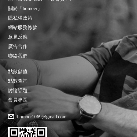
關於「homoer」
隱私權政策
網站服務條款
意見反應
廣告合作
聯絡我們
點數儲值
點數查詢
討論話題
會員專區
homoer1069@gmail.com