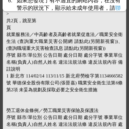
如果您發現了有不適宜的網站內容，在沒有
長工作時間未依規定加給工資 40,000
警示的狀況下，顯示給未成年使用者，請
聯
>
絡我們
，謝謝您的合作。
共2頁，跳至第
頁
就業服務法／中高齡者及高齡者就業促進法／職業安全衛
生法 (查詢重大職業災害公開網 請點此(另開新視窗))、
(查詢職場重大災害檢查訊息 請點此(另開新視窗))
序號 縣市/單位別 公告日期 處分日期 處分字號 事業單位
名稱(負責人)自然人姓名 違法法規法條 違反法規內容 備
註說明
1 新北市 114/02/14 113/11/15 新北府勞檢字第1134666582
號 華德保全股份有限公司(張晉嘉) 職業安全衛生法第6條
第2項 未妥為規劃及採取必要之安全衛生措施
勞工退休金條例／勞工職業災害保險及保護法
序號 縣市/單位別 公告日期 處分日期 處分字號 事業單位
名稱(負責人)自然人姓名 違法法規法條 違反法規內容 處