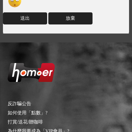
送出
放棄
反詐騙公告
如何使用「點數」?
打賞/送花/贈咖啡
為什麼我要成為「VIP會員」?