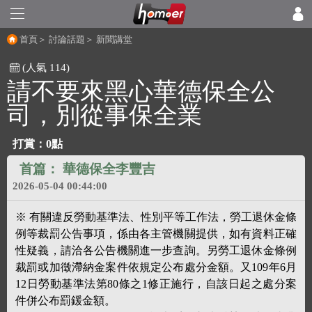
首頁
＞
討論話題
＞
新聞講堂
(人氣 114)
請不要來黑心華德保全公
司，別從事保全業
打賞：
0點
首篇：
華德保全李豐吉
2026-05-04 00:44:00
※ 有關違反勞動基準法、性別平等工作法，勞工退休金條
例等裁罰公告事項，係由各主管機關提供，如有資料正確
性疑義，請洽各公告機關進一步查詢。另勞工退休金條例
裁罰或加徵滯納金案件依規定公布處分金額。又109年6月
12日勞動基準法第80條之1修正施行，自該日起之處分案
件併公布罰鍰金額。