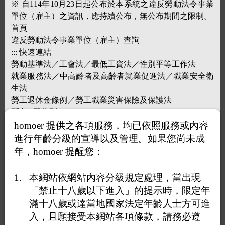
※ 自114年10月23日起公布於本系統之違反勞動法令事業
單位（雇主）之資訊，應持續公布，無公布期間之限制。
首頁
違反勞動法令事業單位（雇主）查詢
::: 快速連結
勞動基準法／工會法／最低工資法／性別平等工作法
就業服務法／中高齡者及高齡者就業促進法／職業安全衛
生法
勞工退休金條例／勞工職業災害保險及保護法
縣市 / 單位別
請選擇
homoer 提供之各項服務，均已依照服務或內容
事業單位名稱(負責人)
進行年齡分級的宣導以及管理。如果您尚未成
自然人姓名
年，homoer 提醒您：
華德保全股份有限公司
處分日期
本網站依網站內容分級規定處理，當出現
~
「禁止十八歲以下進入」的提示時，限定年
(輸入格式範例：1060101)
滿十八歲或達當地國家法定年齡人士方可進
法規名稱
入，且願接受本網站各項條款，請務必遵
依上述查詢條件，最近3年內違反勞動法令總筆數:3筆(112