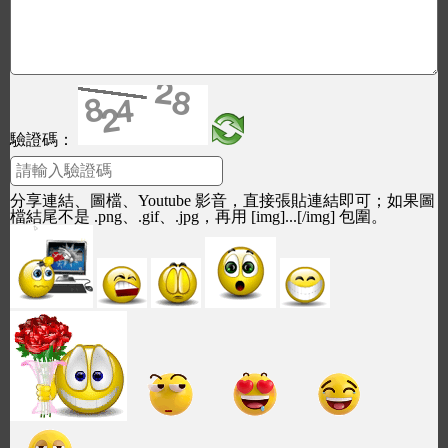
驗證碼：
分享連結、圖檔、Youtube 影音，直接張貼連結即可；如果圖
檔結尾不是 .png、.gif、.jpg，再用 [img]...[/img] 包圍。