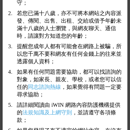
守；
年04月27日~115年04月26日止)
勞動基準法／工會法／最低工資法／性別平等工作法
若您已滿十八歲，亦不可將本網站之內容派
序號 縣市/單位別 公告日期 處分日期 處分字號 事業單位
發、傳閱、出售、出租、交給或借予年齡未
名稱(負責人)自然人姓名 違法法規法條 違反法規內容 罰
滿十八歲的人士瀏覽，與網友聊天、通信
鍰金額 備註說明
時，請讓對方知道您的年齡；
1 新北市 113/12/20 113/10/16 新北府勞檢字第11346633191
提醒您成年人都有可能會在網路上被騙，所
號 華德保全股份有限公司(張晉嘉) 勞動基準法第24條 延
長工作時間未依規定加給工資 40,000
以您千萬不要和網友有任何金錢上的往來並
2 新北市 113/12/20 113/10/16 新北府勞檢字第1134663319
透露個人資料；
號 華德保全股份有限公司(張晉嘉) 勞動基準法第21條第1
如果有任何問題需要協助，都可以找諮詢的
項 未達基本工資 40,000
對象，如家長、親友、學校，或者您可以信
3 新北市 111/12/16 111/09/13 新北府勞檢字第11147594103
任的
同志諮詢熱線
，如果覺得有問題一定要
號 華德保全股份有限公司(張晉嘉) 勞動基準法第38條第1
尋求協助；
項 未依規定給予特別休假 20,000
4 新北市 111/12/16 111/09/13 新北府勞檢字第11147594102
請詳細閱讀由 iWIN 網路內容防護機構提供
號 華德保全股份有限公司(張晉嘉) 勞動基準法第32條第2
的
法規知識及上網守則
，並請遵守各項條
項 延長工作時間超過法令規定 40,000
款；
5 新北市 111/12/16 111/09/13 新北府勞檢字第11147594101
號 華德保全股份有限公司(張晉嘉) 勞動基準法第24條 延