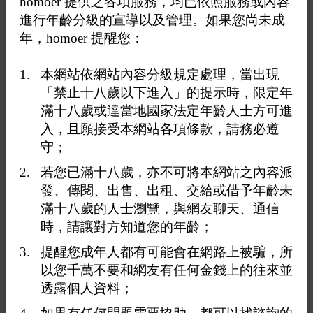
homoer 提供之各項服務，均已依照服務或內容
道跟女生的感覺會不會一樣，所以終於有天我鼓起勇氣，
進行年齡分級的宣導以及管理。如果您尚未成
跑到綠館體驗一下
年，homoer 提醒您：
進去之後在櫃檯付錢，看到大家都先去置物櫃那邊脫光，
本網站依網站內容分級規定處理，當出現
我也跟著照做，後來看大家好像都先去浴室，所以我也進
「禁止十八歲以下進入」的提示時，限定年
去簡單洗一下，邊洗邊看看暗房在哪裡，後來看到浴室旁
滿十八歲或達當地國家法定年齡人士方可進
邊有一間小房間整個暗到看不到路，想說這就是暗房吧
入，且願接受本網站各項條款，請務必遵
（後來才知道是蒸氣室），進去之後有個男生跟進來摸
守；
我，我靜靜讓他摸，後來他開始舔我奶頭，奶頭是我重點
的地方，我覺得很爽，也靜靜的不反抗讓他舔，後來他蹲
若您已滿十八歲，亦不可將本網站之內容派
下來開始含我陰莖，雖然很爽但是我覺得跟女生也是有點
發、傳閱、出售、出租、交給或借予年齡未
不一樣，雖然我努力相信他是女的，但是因為他整隻含到
滿十八歲的人士瀏覽，與網友聊天、通信
底會感受到他的鬍渣碰到我肚子，會有點被拉回現實的感
時，請讓對方知道您的年齡；
覺，不過因為是第一次被這樣含，最後還是忍不住，我輕
拍他肩膀說我要射了，他就幫我打手槍，說射出來沒關
提醒您成年人都有可能會在網路上被騙，所
係，所以我就把精液射在地上，這就是我第一次在綠館的
以您千萬不要和網友有任何金錢上的往來並
體驗
透露個人資料；