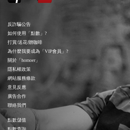
反詐騙公告
如何使用「點數」?
打賞/送花/贈咖啡
為什麼我要成為「VIP會員」?
關於「homoer」
隱私權政策
網站服務條款
意見反應
廣告合作
聯絡我們
點數儲值
點數查詢