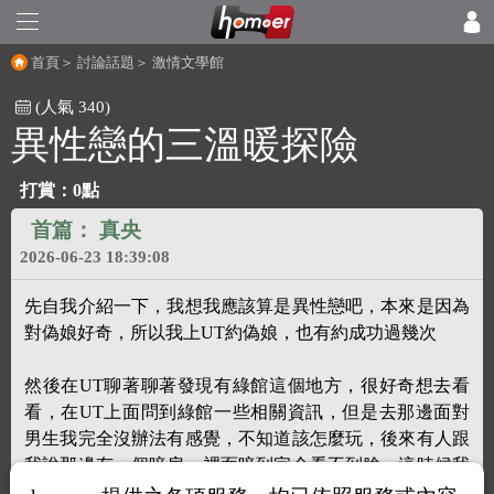
首頁
＞
討論話題
＞
激情文學館
(人氣 340)
異性戀的三溫暖探險
打賞：0點
首篇：
真央
2026-06-23 18:39:08
先自我介紹一下，我想我應該算是異性戀吧，本來是因為
對偽娘好奇，所以我上UT約偽娘，也有約成功過幾次
然後在UT聊著聊著發現有綠館這個地方，很好奇想去看
看，在UT上面問到綠館一些相關資訊，但是去那邊面對
男生我完全沒辦法有感覺，不知道該怎麼玩，後來有人跟
我說那邊有一個暗房，裡面暗到完全看不到臉，這時候我
就好奇了，如果在那邊看不到臉然後站著讓男生含，不知