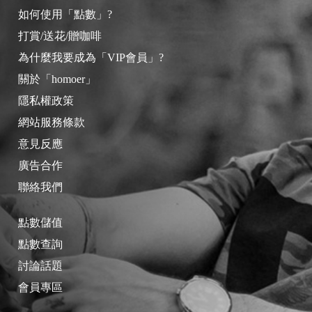
如何使用「點數」?
打賞/送花/贈咖啡
為什麼我要成為「VIP會員」?
關於「homoer」
隱私權政策
網站服務條款
意見反應
廣告合作
聯絡我們
點數儲值
點數查詢
討論話題
會員專區