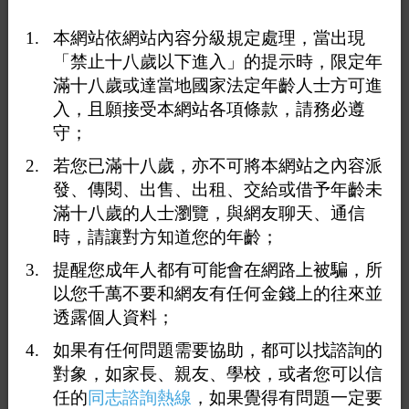
本網站依網站內容分級規定處理，當出現
「禁止十八歲以下進入」的提示時，限定年
滿十八歲或達當地國家法定年齡人士方可進
入，且願接受本網站各項條款，請務必遵
守；
若您已滿十八歲，亦不可將本網站之內容派
發、傳閱、出售、出租、交給或借予年齡未
滿十八歲的人士瀏覽，與網友聊天、通信
時，請讓對方知道您的年齡；
提醒您成年人都有可能會在網路上被騙，所
以您千萬不要和網友有任何金錢上的往來並
透露個人資料；
如果有任何問題需要協助，都可以找諮詢的
打賞
對象，如家長、親友、學校，或者您可以信
任的
同志諮詢熱線
，如果覺得有問題一定要
送花
送咖啡