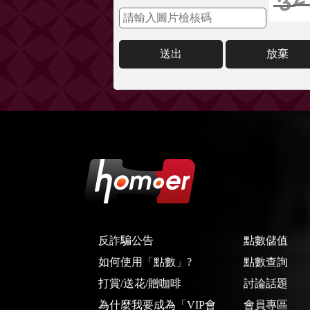
送出
放棄
反詐騙公告
點數儲值
如何使用「點數」?
點數查詢
打賞/送花/贈咖啡
討論話題
為什麼我要成為「VIP會
會員專區