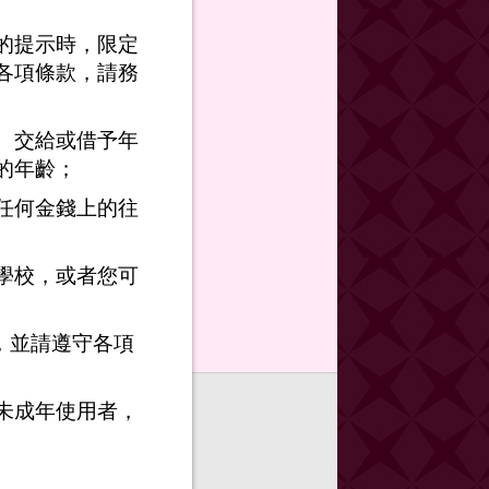
的提示時，限定
各項條款，請務
、交給或借予年
的年齡；
任何金錢上的往
學校，或者您可
，並請遵守各項
未成年使用者，