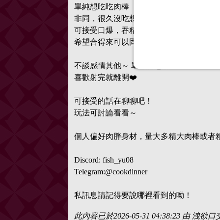
單純想吃吃肉棒（性癖：戀物癖）
非同，很久沒吃想找練習www
可接受口爆，吞精，喜歡被羞辱
希望合得來可以固定約(有女友的佳）
不談感情其他～ 單純洩慾用～
喜歡射完就離開❤️
可接受的話在聊聊吧！
玩法可討論看看～
個人偏好肉胖身材，量大多精大肉棒或者
Discord: fish_yu08
Telegram:@cookdinner
私訊息請記得要說哪裡看到的呦！
此內容已於2026-05-31 04:38:23 由 洩