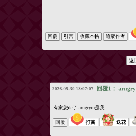
回覆1：
arngr
2026-05-30 13:07:07
有家您dc了 arngrym是我
打賞
送花