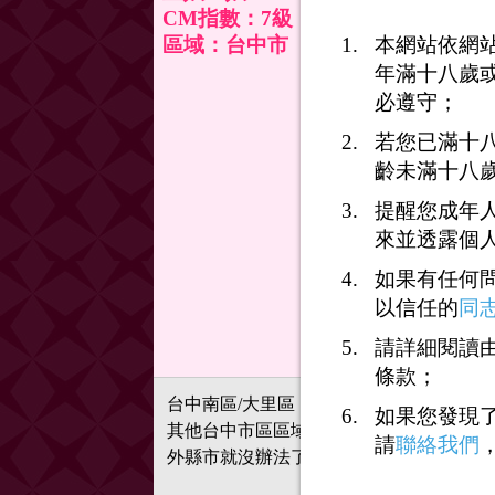
CM指數：7級
本網站依網
區域：台中市
年滿十八歲
必遵守；
若您已滿十
齡未滿十八
提醒您成年
來並透露個
如果有任何
以信任的
同
請詳細閱讀由
條款；
台中南區/大里區
如果您發現
其他台中市區區域也可討論～
請
聯絡我們
外縣市就沒辦法了