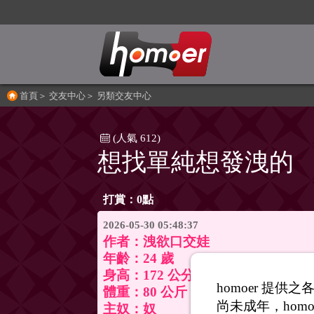
首頁
＞
交友中心
＞
另類交友中心
(人氣 612)
想找單純想發洩的
打賞：0點
2026-05-30 05:48:37
作者：
洩欲口交娃
年齡：24 歲
身高：172 公分
homoer 提
體重：80 公斤
尚未成年，homo
主奴：奴