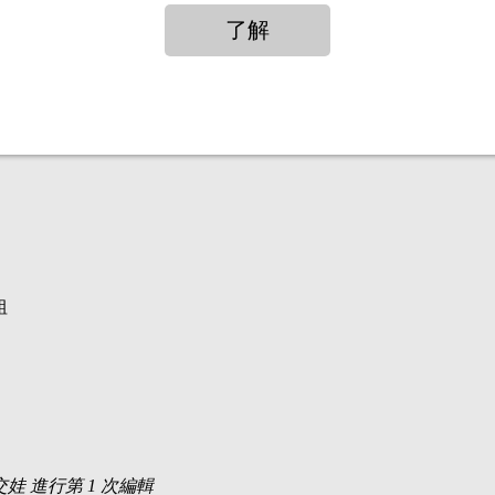
粗
欲口交娃 進行第 1 次編輯