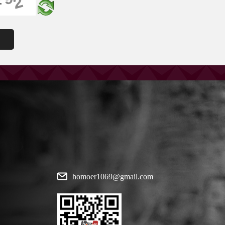
homoer1069@gmail.com