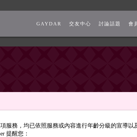
GAYDAR
交友中心
討論話題
會
一般交友中心
勁爆留言板
另類交友中心
嘴砲是非館
熊猴交友中心
心情分享館
中老年交友中心
時事觀點
彩虹政治版
新聞講堂
同志文學館
供之各項服務，均已依照服務或內容進行年齡分級的宣導
激情文學館
er 提醒您：