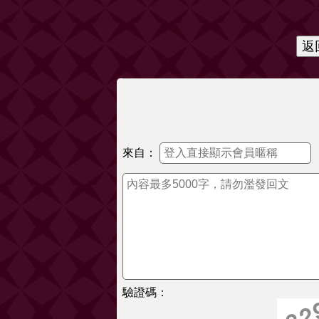
來自：
驗證碼：