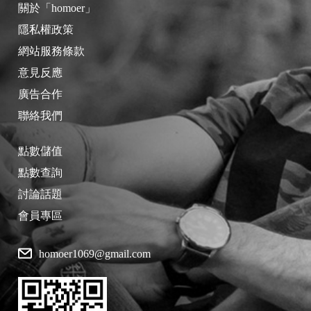
關於「homoer」
隱私權政策
網站服務條款
意見反應
廣告合作
聯絡我們
點數儲值
點數查詢
討論話題
會員專區
homoer1069@gmail.com