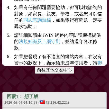
如果有任何問題需要協助，都可以找諮詢的
對象，如家長、親友、學校，或者您可以信
打賞
任的
同志諮詢熱線
，如果覺得有問題一定要
尋求協助；
送花
送咖啡
請詳細閱讀由 iWIN 網路內容防護機構提供
的
法規知識及上網守則
，並請遵守各項條
款；
如果您發現了有不適宜的網站內容，在沒有
警示的狀況下，顯示給未成年使用者，請
聯
絡我們
，謝謝您的合作。
回覆1：
想了解
2026-06-04 04:10:39
(
49.216.42.221)