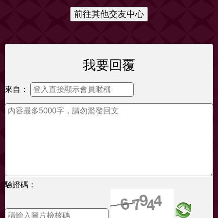
我要回覆
來自：
驗證碼：