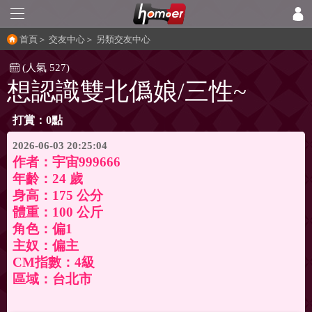
首頁
＞
交友中心
＞
另類交友中心
(人氣 527)
想認識雙北僞娘/三性~
打賞：0點
2026-06-03 20:25:04
作者：
宇宙999666
年齡：24 歲
身高：175 公分
體重：100 公斤
角色：偏1
主奴：偏主
CM指數：4級
區域：台北市