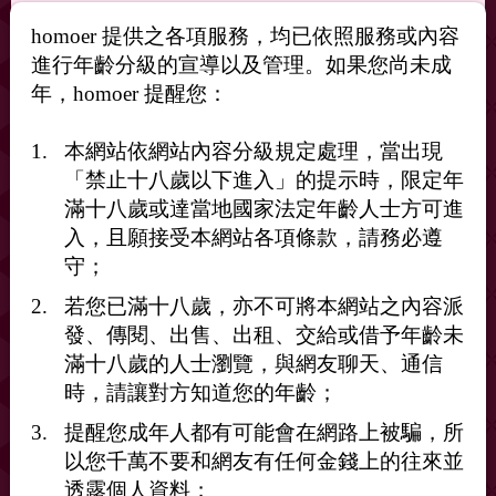
homoer 提供之各項服務，均已依照服務或內容
進行年齡分級的宣導以及管理。如果您尚未成
年，homoer 提醒您：
本網站依網站內容分級規定處理，當出現
「禁止十八歲以下進入」的提示時，限定年
滿十八歲或達當地國家法定年齡人士方可進
入，且願接受本網站各項條款，請務必遵
守；
若您已滿十八歲，亦不可將本網站之內容派
發、傳閱、出售、出租、交給或借予年齡未
滿十八歲的人士瀏覽，與網友聊天、通信
大學生在讀，想認識僞娘
時，請讓對方知道您的年齡；
希望年齡不要超過30就好，沒有其他要求~
提醒您成年人都有可能會在網路上被騙，所
有空可以一起出來吃飯出來玩
以您千萬不要和網友有任何金錢上的往來並
透露個人資料；