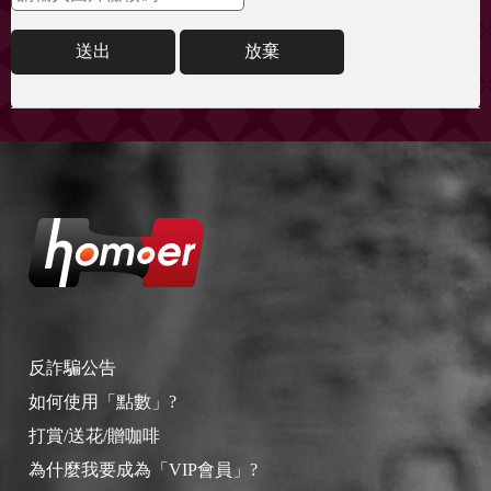
送出
放棄
反詐騙公告
如何使用「點數」?
打賞/送花/贈咖啡
為什麼我要成為「VIP會員」?