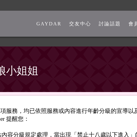
GAYDAR
交友中心
討論話題
會
一般交友中心
勁爆留言板
另類交友中心
嘴砲是非館
熊猴交友中心
心情分享館
偽娘小姐姐
中老年交友中心
時事觀點
彩虹政治版
新聞講堂
供之各項服務，均已依照服務或內容進行年齡分級的宣導
同志文學館
er 提醒您：
激情文學館
站內容分級規定處理，當出現「禁止十八歲以下進入」