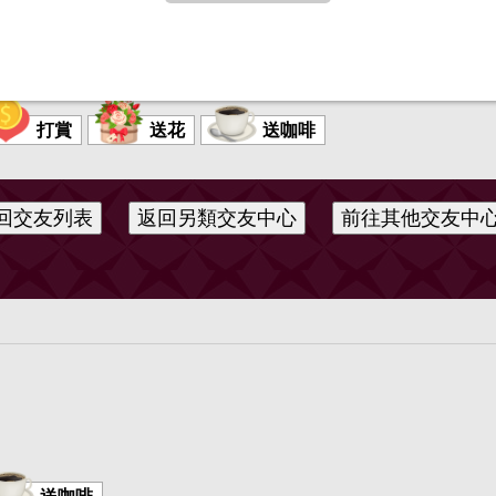
打賞
送花
送咖啡