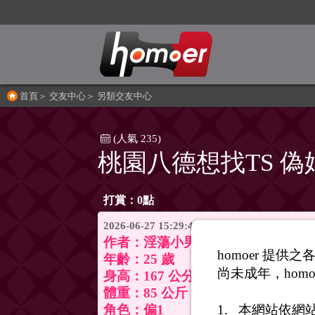
首頁
＞
交友中心
＞
另類交友中心
(人氣 235)
桃園八德想找TS 
打賞：0點
2026-06-27 15:29:42
作者：
淫蕩小男生
homoer 提
年齡：25 歲
尚未成年，homo
身高：167 公分
體重：85 公斤
本網站依網
角色：偏1