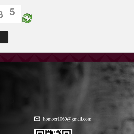
homoer1069@gmail.com