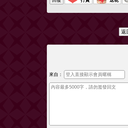
打賞
送花
來自：