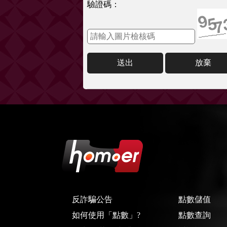
驗證碼：
送出
放棄
反詐騙公告
點數儲值
如何使用「點數」?
點數查詢