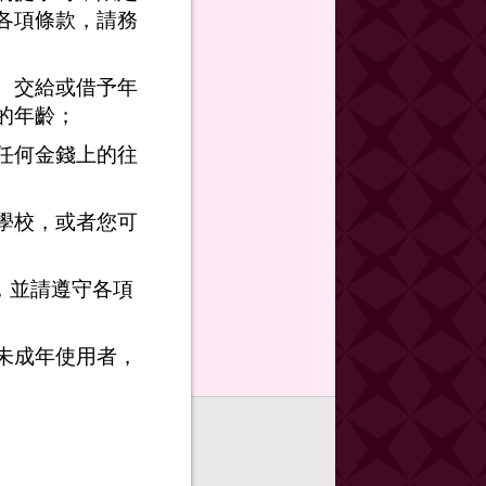
各項條款，請務
、交給或借予年
的年齡；
任何金錢上的往
學校，或者您可
，並請遵守各項
未成年使用者，