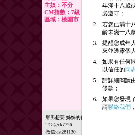
主奴：不分
年滿十八歲
CM指數：7級
必遵守；
區域：桃園市
若您已滿十
齡未滿十八
提醒您成年
來並透露個
如果有任何
以信任的
同
請詳細閱讀由
條款；
如果您發現
請
聯絡我們
胖男想要 姊姊的仙女棒
TG:@ck7756
微信:ast281130