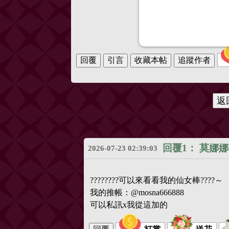
回覆1：
莫娜娜
2026-07-23 02:39:03
????????可以來看看我的仙女棒????～
我的推帳：@mosna666888
可以私訊x我從這加的