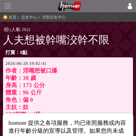
首頁
＞
交友中心
＞
另類交友中心
(人氣 262)
人夫想被幹嘴洨幹不限
打賞：0點
2026-06-28 19:02:41
作者：
淫嘴想被口爆
年齡：38 歲
身高：173 公分
體重：96 公斤
角色：偏 0
主奴：奴
CM指數：4級
區域：屏東縣
homoer 提供之各項服務，均已依照服務或內容
進行年齡分級的宣導以及管理。如果您尚未成