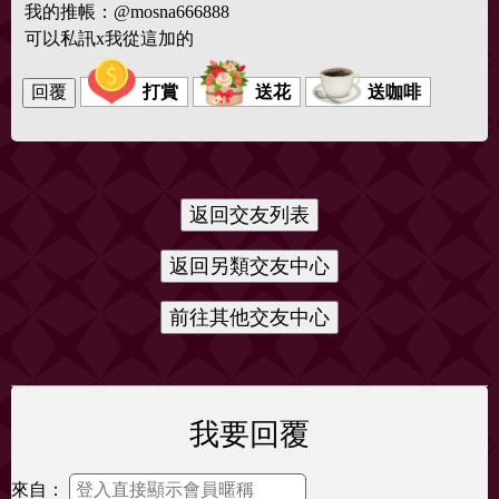
我的推帳：@mosna666888
可以私訊x我從這加的
打賞
送花
送咖啡
我要回覆
來自：