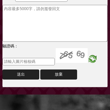
驗證碼：
送出
放棄