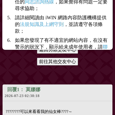
任的
同志諮詢熱線
，如果覺得有問題一定要
打賞
尋求協助；
請詳細閱讀由 iWIN 網路內容防護機構提供
送花
送咖啡
的
法規知識及上網守則
，並請遵守各項條
款；
如果您發現了有不適宜的網站內容，在沒有
警示的狀況下，顯示給未成年使用者，請
聯
絡我們
，謝謝您的合作。
回覆1：
莫娜娜
2026-07-23 02:38:18
????????可以來看看我的仙女棒????～