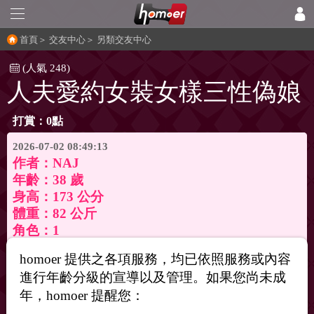
首頁
＞
交友中心
＞
另類交友中心
(人氣 248)
人夫愛約女裝女樣三性偽娘
打賞：0點
2026-07-02 08:49:13
作者：
NAJ
年齡：38 歲
身高：173 公分
體重：82 公斤
角色：1
主奴：偏主
homoer 提供之各項服務，均已依照服務或內容
CM指數：7級
進行年齡分級的宣導以及管理。如果您尚未成
區域：新竹縣
年，homoer 提醒您：