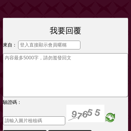
我要回覆
來自：
驗證碼：