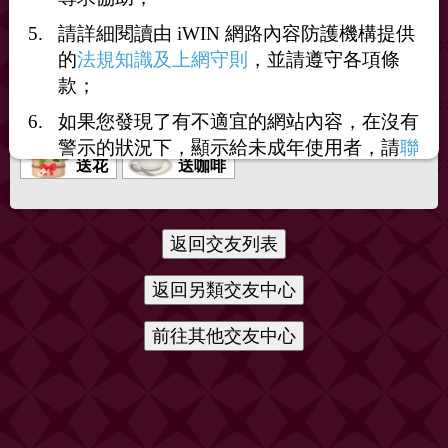
請詳細閱讀由 iWIN 網路內容防護機構提供
的
法規知識及上網守則
，並請遵守各項條
款；
打賞
如果您發現了有不適宜的網站內容，在沒有
警示的狀況下，顯示給未成年使用者，請
聯
送花
送咖啡
絡我們
，謝謝您的合作。