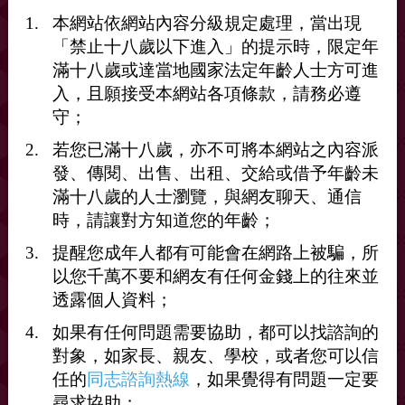
本網站依網站內容分級規定處理，當出現
「禁止十八歲以下進入」的提示時，限定年
滿十八歲或達當地國家法定年齡人士方可進
入，且願接受本網站各項條款，請務必遵
守；
若您已滿十八歲，亦不可將本網站之內容派
發、傳閱、出售、出租、交給或借予年齡未
滿十八歲的人士瀏覽，與網友聊天、通信
時，請讓對方知道您的年齡；
提醒您成年人都有可能會在網路上被騙，所
以您千萬不要和網友有任何金錢上的往來並
透露個人資料；
173/82純男胖胖的人夫老爹
找女裝女樣偽娘三性TS
如果有任何問題需要協助，都可以找諮詢的
北部桃園新竹為主中南部偶爾
對象，如家長、親友、學校，或者您可以信
基本都在平日白天可以玩
任的
同志諮詢熱線
，如果覺得有問題一定要
TG @NAJCCC
尋求協助；