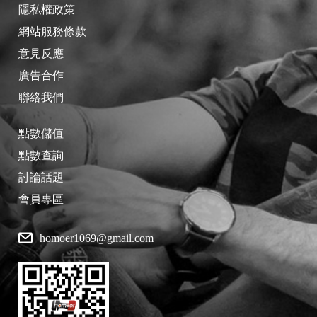
隱私權政策
網站服務條款
意見反應
廣告合作
聯絡我們
點數儲值
點數查詢
討論話題
會員專區
homoer1069@gmail.com