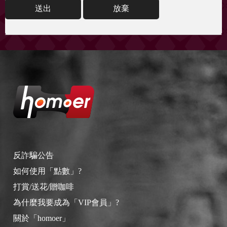
送出
放棄
反詐騙公告
如何使用「點數」?
打賞/送花/贈咖啡
為什麼我要成為「VIP會員」?
關於「homoer」