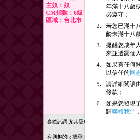
主奴：奴
年滿十八歲
CM指數：6級
必遵守；
區域：台北市
若您已滿十
齡未滿十八
提醒您成年
來並透露個
如果有任何
以信任的
同
請詳細閱讀由
條款；
如果您發現
請
聯絡我們
喜歡訊調 尤其愛玩尿
有興趣的ig 搜尋jjdcsbif 跟我聊天