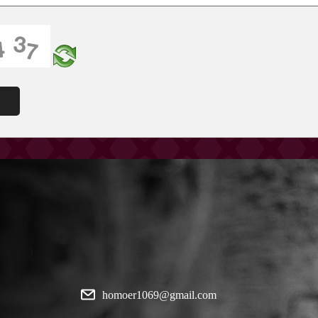
homoer1069@gmail.com