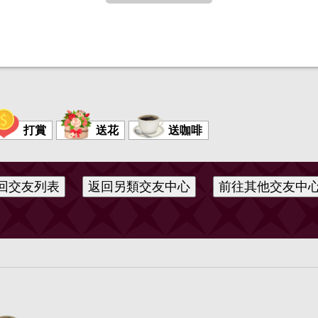
進行第 1 次編輯
打賞
送花
送咖啡