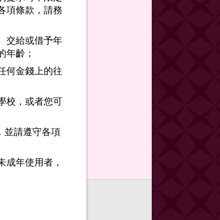
各項條款，請務
、交給或借予年
的年齡；
任何金錢上的往
學校，或者您可
，並請遵守各項
未成年使用者，