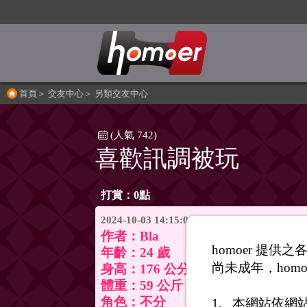
首頁
＞
交友中心
＞
另類交友中心
(人氣 742)
喜歡訊調被玩
打賞：0點
2024-10-03 14:15:00
作者：
Bla
homoer 提
年齡：24 歲
尚未成年，homo
身高：176 公分
體重：59 公斤
角色：不分
本網站依網