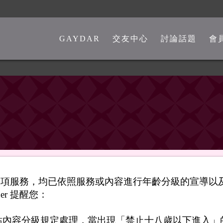
GAYDAR
交友中心
討論話題
會
一般交友中心
勁爆留言板
另類交友中心
嘴砲是非館
熊猴交友中心
心情分享館
中老年交友中心
時事觀點
彩虹政治版
新聞講堂
供之各項服務，均已依照服務或內容進行年齡分級的宣導
同志文學館
er 提醒您：
激情文學館
站內容分級規定處理，當出現「禁止十八歲以下進入」