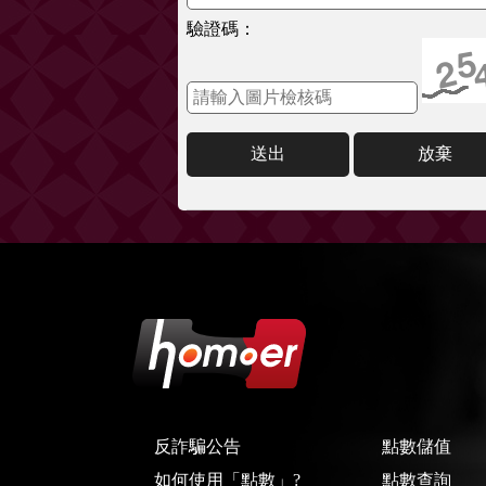
驗證碼：
送出
放棄
反詐騙公告
點數儲值
如何使用「點數」?
點數查詢