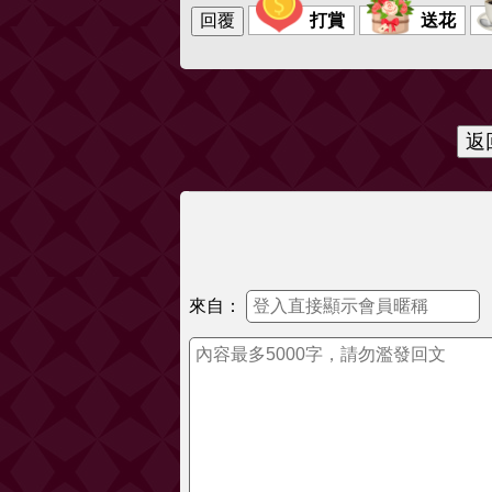
打賞
送花
來自：