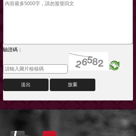
驗證碼：
送出
放棄