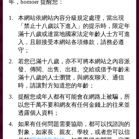
年，homoer 提醒您：
本網站依網站內容分級規定處理，當出現
「禁止十八歲以下進入」的提示時，限定年
滿十八歲或達當地國家法定年齡人士方可進
入，且願接受本網站各項條款，請務必遵
守；
若您已滿十八歲，亦不可將本網站之內容派
發、傳閱、出售、出租、交給或借予年齡未
滿十八歲的人士瀏覽，與網友聊天、通信
時，請讓對方知道您的年齡；
提醒您成年人都有可能會在網路上被騙，所
墾丁想吹屌舔屌，不論是同志還是異性男 或雙 都無所
以您千萬不要和網友有任何金錢上的往來並
謂，都愛
透露個人資料；
line hisp0310
如果有任何問題需要協助，都可以找諮詢的
對象，如家長、親友、學校，或者您可以信