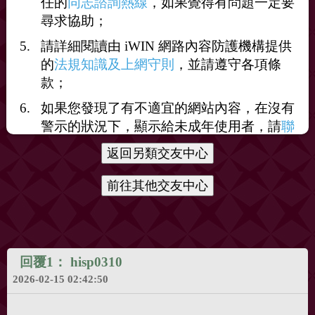
任的
同志諮詢熱線
，如果覺得有問題一定要
尋求協助；
打賞
請詳細閱讀由 iWIN 網路內容防護機構提供
的
法規知識及上網守則
，並請遵守各項條
送花
送咖啡
款；
如果您發現了有不適宜的網站內容，在沒有
警示的狀況下，顯示給未成年使用者，請
聯
絡我們
，謝謝您的合作。
回覆1：
hisp0310
2026-02-15 02:42:50