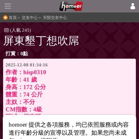
首頁
＞
交友中心
＞
另類交友中心
(人氣 245)
屏東墾丁想吹屌
打賞：0點
2025-12-08 01:34:16
作者：
hisp0310
年齡：41 歲
身高：172 公分
體重：74 公斤
主奴：不分
CM指數：4級
區域：屏東縣
homoer 提供之各項服務，均已依照服務或內容
進行年齡分級的宣導以及管理。如果您尚未成