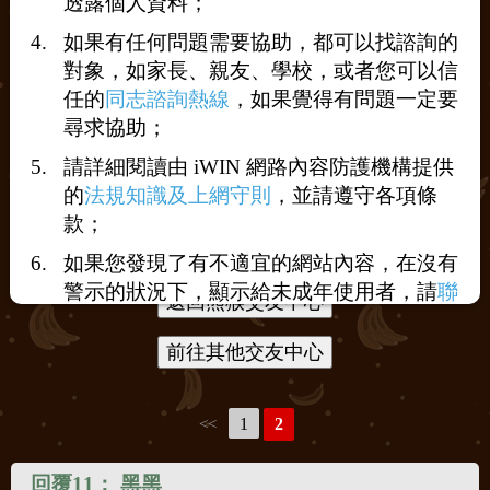
透露個人資料；
如果有任何問題需要協助，都可以找諮詢的
對象，如家長、親友、學校，或者您可以信
任的
同志諮詢熱線
，如果覺得有問題一定要
打賞
尋求協助；
請詳細閱讀由 iWIN 網路內容防護機構提供
送花
送咖啡
的
法規知識及上網守則
，並請遵守各項條
款；
如果您發現了有不適宜的網站內容，在沒有
警示的狀況下，顯示給未成年使用者，請
聯
絡我們
，謝謝您的合作。
1
2
<<
回覆11：
黑黑