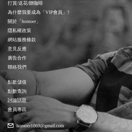
打賞/送花/贈咖啡
為什麼我要成為「VIP會員」?
關於「homoer」
隱私權政策
網站服務條款
意見反應
廣告合作
聯絡我們
點數儲值
點數查詢
討論話題
會員專區
homoer1069@gmail.com