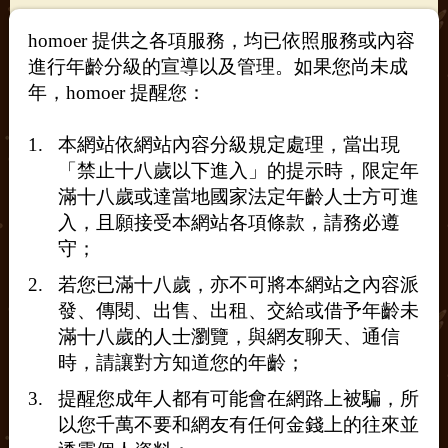
homoer 提供之各項服務，均已依照服務或內容
進行年齡分級的宣導以及管理。如果您尚未成
年，homoer 提醒您：
本網站依網站內容分級規定處理，當出現
「禁止十八歲以下進入」的提示時，限定年
滿十八歲或達當地國家法定年齡人士方可進
入，且願接受本網站各項條款，請務必遵
守；
若您已滿十八歲，亦不可將本網站之內容派
發、傳閱、出售、出租、交給或借予年齡未
滿十八歲的人士瀏覽，與網友聊天、通信
【台北】學生弟弟嘗試3p缺top或是異男
時，請讓對方知道您的年齡；
175 58 18y 0
提醒您成年人都有可能會在網路上被騙，所
想被輪幹～
以您千萬不要和網友有任何金錢上的往來並
留下line