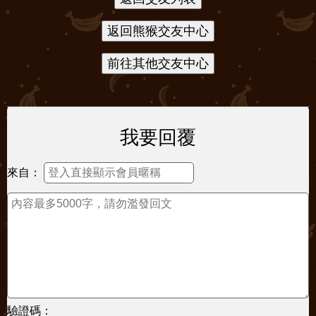
我要回覆
來自：
驗證碼：