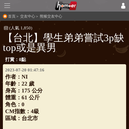
首頁
＞
交友中心
＞
熊猴交友中心
(人氣 1,850)
【台北】學生弟弟嘗試3p缺
top或是異男
打賞：0點
2023-07-20 01:47:16
作者：
NI
年齡：22 歲
身高：175 公分
體重：61 公斤
角色：0
CM指數：4級
區域：台北市