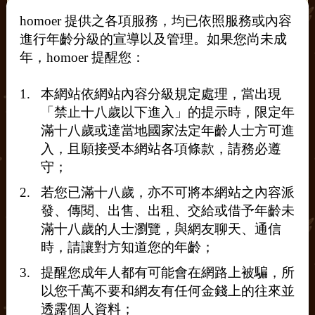
homoer 提供之各項服務，均已依照服務或內容
進行年齡分級的宣導以及管理。如果您尚未成
年，homoer 提醒您：
本網站依網站內容分級規定處理，當出現
「禁止十八歲以下進入」的提示時，限定年
滿十八歲或達當地國家法定年齡人士方可進
入，且願接受本網站各項條款，請務必遵
守；
若您已滿十八歲，亦不可將本網站之內容派
發、傳閱、出售、出租、交給或借予年齡未
想在公廁吹吹
滿十八歲的人士瀏覽，與網友聊天、通信
新竹市任一公園皆可
時，請讓對方知道您的年齡；
平日中午約約
提醒您成年人都有可能會在網路上被騙，所
Line:zxc835277
以您千萬不要和網友有任何金錢上的往來並
此內容已於2026-06-24 22:04:58 由 TIMI 進行第 1 次編輯
透露個人資料；