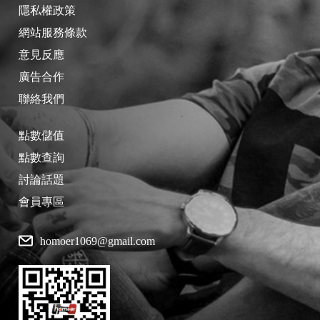
隱私權政策
網站服務條款
意見反應
廣告合作
聯絡我們
點數儲值
點數查詢
討論話題
會員專區
homoer1069@gmail.com