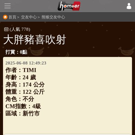
首頁
＞
交友中心
＞
熊猴交友中心
(人氣 778)
大胖豬喜吹射
打賞：0點
2025-06-08 12:49:23
作者：
TIMI
年齡：24 歲
身高：174 公分
體重：122 公斤
角色：不分
CM指數：4級
區域：新竹市