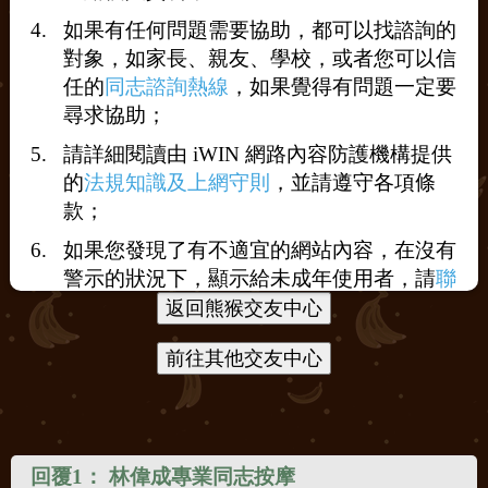
如果有任何問題需要協助，都可以找諮詢的
對象，如家長、親友、學校，或者您可以信
任的
同志諮詢熱線
，如果覺得有問題一定要
尋求協助；
打賞
請詳細閱讀由 iWIN 網路內容防護機構提供
送花
送咖啡
的
法規知識及上網守則
，並請遵守各項條
款；
如果您發現了有不適宜的網站內容，在沒有
警示的狀況下，顯示給未成年使用者，請
聯
絡我們
，謝謝您的合作。
回覆1：
林偉成專業同志按摩