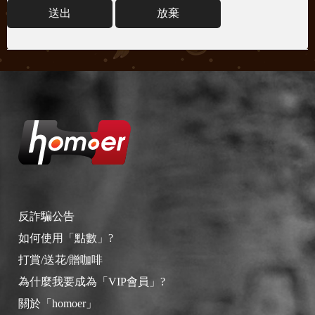
送出
放棄
反詐騙公告
如何使用「點數」?
打賞/送花/贈咖啡
為什麼我要成為「VIP會員」?
關於「homoer」