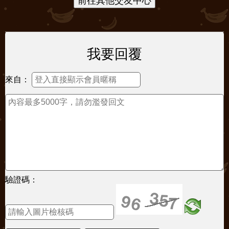
我要回覆
來自：
驗證碼：