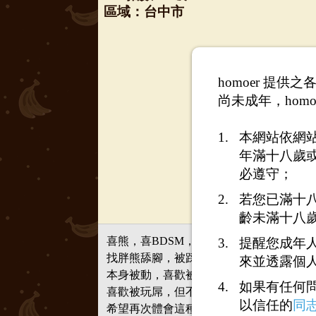
區域：台中市
homoer 提
尚未成年，homo
本網站依網
年滿十八歲
必遵守；
若您已滿十
齡未滿十八
喜熊，喜BDSM，是奴，喜歡腳
提醒您成年
找胖熊舔腳，被踩
來並透露個
本身被動，喜歡被強迫控制，喜歡被束縛
如果有任何
喜歡被玩屌，但不耐射，曾經玩過被束縛
以信任的
同
希望再次體會這種感覺