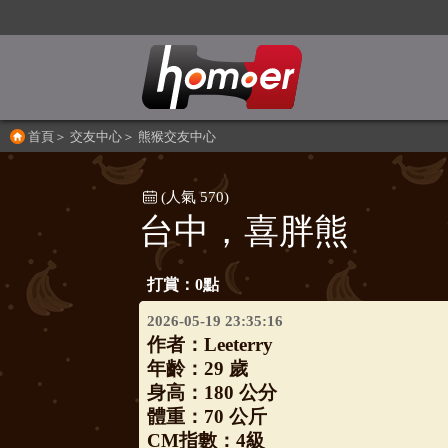
首頁
＞
交友中心
＞
熊猴交友中心
(人氣 570)
台中，喜胖熊
打賞：0點
2026-05-19 23:35:16
作者：
Leeterry
年齡：29 歲
身高：180 公分
體重：70 公斤
CM指數：4級