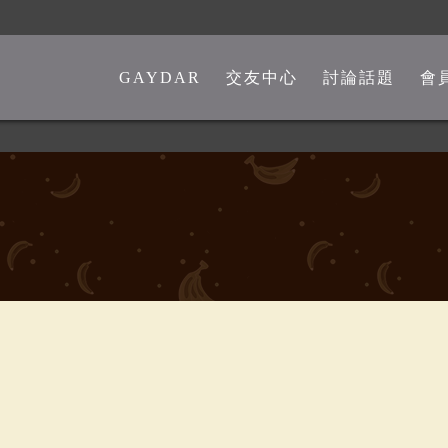
GAYDAR
交友中心
討論話題
會
一般交友中心
勁爆留言板
另類交友中心
嘴砲是非館
熊猴交友中心
心情分享館
中老年交友中心
時事觀點
彩虹政治版
新聞講堂
同志文學館
激情文學館