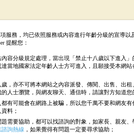
供之各項服務，均已依照服務或內容進行年齡分級的宣導
er 提醒您：
站內容分級規定處理，當出現「禁止十八歲以下進入」
或達當地國家法定年齡人士方可進入，且願接受本網站
八歲，亦不可將本網站之內容派發、傳閱、出售、出租
歲的人士瀏覽，與網友聊天、通信時，請讓對方知道您
人都有可能會在網路上被騙，所以您千萬不要和網友有
人資料；
的感覺
問題需要協助，都可以找諮詢的對象，如家長、親友、
住後龜頭責射，射後又不停折磨，直到連射多次，高潮感難忘
志諮詢熱線
，如果覺得有問題一定要尋求協助；