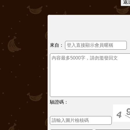
來自：
驗證碼：